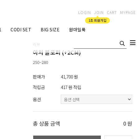
LOGIN
JOIN
CART
MYPAGE
1초 회원가입
1
CODI SET
BIG SIZE
원마일룩
리뷰
아처 블로퍼 (+2CM)
250~280
판매가
41,700 원
적립금
417 원 적립
옵션
총 상품 금액
0
원