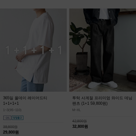
365일 올데이 레이어드티
투턱 사계절 프리미엄 와이드 데님
1+1+1+1
팬츠
(1+1 59,800원)
1~3(95~110)
M~XL
42,800원
32,800원
38,800원
29,800원