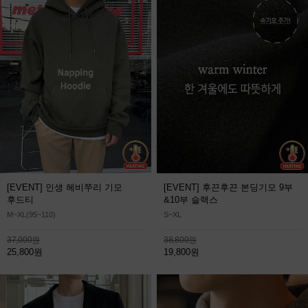
[EVENT] 인생 헤비쭈리 기모
[EVENT] 후끈후끈 본딩기모 9부
후드티
&10부 슬랙스
M~XL(95~110)
S~XL
37,000원
38,800원
25,800원
19,800원