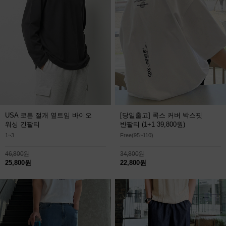
USA 코튼 절개 옆트임 바이오
[당일출고] 콕스 커버 박스핏
워싱 긴팔티
반팔티
(1+1 39,800원)
1~3
Free(95~110)
46,800원
34,800원
25,800원
22,800원