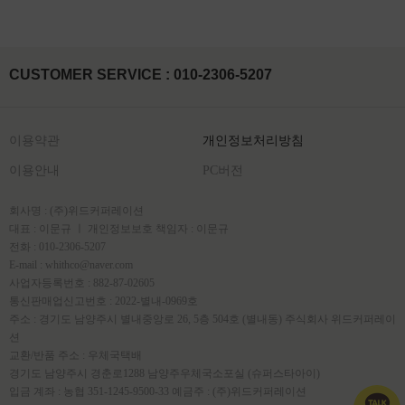
CUSTOMER SERVICE : 010-2306-5207
이용약관
개인정보처리방침
이용안내
PC버전
회사명 : (주)위드커퍼레이션
대표 : 이문규 ㅣ 개인정보보호 책임자 : 이문규
전화 : 010-2306-5207
E-mail : whithco@naver.com
사업자등록번호 : 882-87-02605
통신판매업신고번호 : 2022-별내-0969호
주소 : 경기도 남양주시 별내중앙로 26, 5층 504호 (별내동) 주식회사 위드커퍼레이
션
교환/반품 주소 : 우체국택배
경기도 남양주시 경춘로1288 남양주우체국소포실 (슈퍼스타아이)
입금 계좌 : 농협 351-1245-9500-33 예금주 : (주)위드커퍼레이션