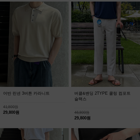
어반 린넨 3버튼 카라니트
버클&밴딩 2TYPE 쿨링 컴포트
슬랙스
41,800원
29,800원
46,800원
29,800원