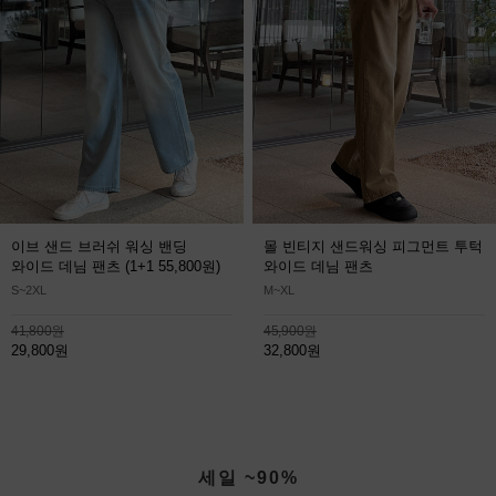
이브 샌드 브러쉬 워싱 밴딩
몰 빈티지 샌드워싱 피그먼트 투턱
와이드 데님 팬츠
(1+1 55,800원)
와이드 데님 팬츠
S~2XL
M~XL
41,800원
45,900원
29,800원
32,800원
세일 ~90%