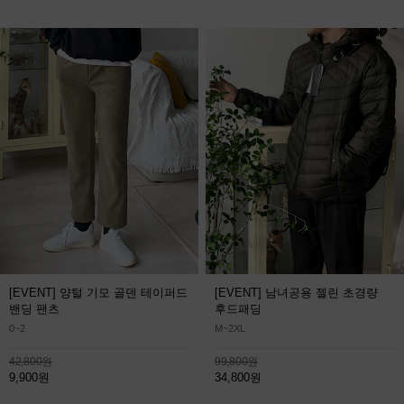
[EVENT] 양털 기모 골덴 테이퍼드
[EVENT] 남녀공용 젤린 초경량
밴딩 팬츠
후드패딩
0~2
M~2XL
42,800원
99,800원
9,900원
34,800원