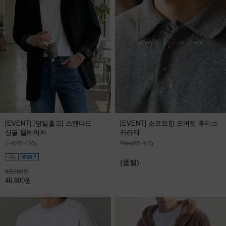
[EVENT] [당일출고] 스탠다드
[EVENT] 소프트한 오버핏 후리스
싱글 블레이저
카라티
1~4(95~120)
Free(95~110)
(품절)
68,000원
46,800원