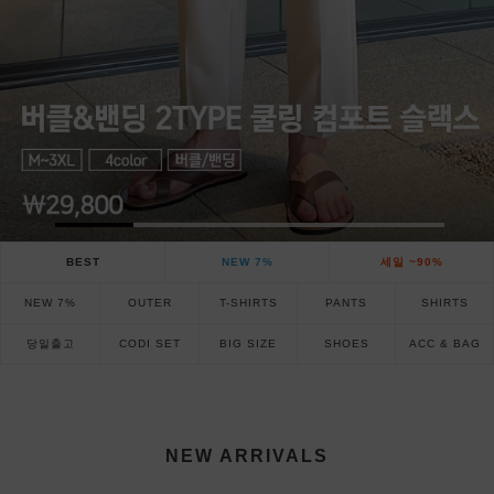
BEST
NEW 7%
세일 ~90%
NEW 7%
OUTER
T-SHIRTS
PANTS
SHIRTS
당일출고
CODI SET
BIG SIZE
SHOES
ACC & BAG
NEW ARRIVALS