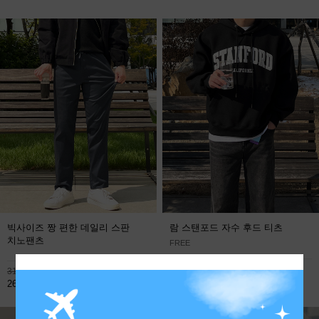
빅사이즈 짱 편한 데일리 스판
람 스탠포드 자수 후드 티츠
치노팬츠
FREE
113,800원
31,900원
59,800원
26,800원