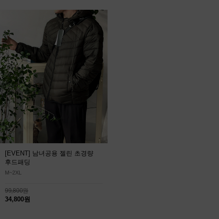
[EVENT] 남녀공용 젤린 초경량
후드패딩
M~2XL
99,800원
34,800원