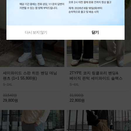
다시 보지 않기
닫기
세미와이드 스판 히든 밴딩 데님
2TYPE 코지 링클프리 밴딩&
팬츠
(1+1 55,800원)
베이직 핀턱 세미와이드 슬랙스
S~3XL
S~4XL
33,540원
31,900원
29,800원
22,800원