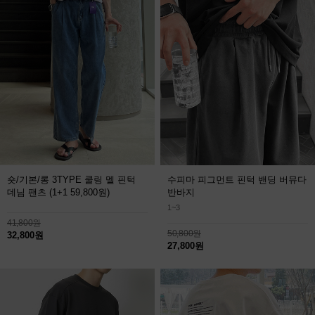
숏/기본/롱 3TYPE 쿨링 멜 핀턱
수피마 피그먼트 핀턱 밴딩 버뮤다
데님 팬츠
(1+1 59,800원)
반바지
1~3
41,800원
50,800원
32,800원
27,800원