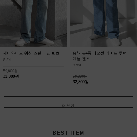
세미와이드 워싱 스판 데님 팬츠
숏/기본/롱 리오셀 와이드 투턱
데님 팬츠
S-2XL
S-3XL
59,800원
32,800원
59,800원
32,800원
더보기
+
BEST ITEM