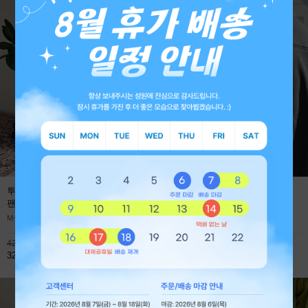
투턱 사계절 프리미엄 와이드 데님
에어로 쿨에버 절개 오버핏 긴팔
팬츠
(1+1 59,800원)
티셔츠
M~XL
M~XL
42,800원
45,900원
32,800원
32,800원