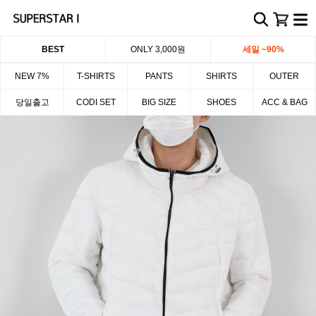
BEST
ONLY 3,000원
세일 ~90%
NEW 7%
T-SHIRTS
PANTS
SHIRTS
OUTER
당일출고
CODI SET
BIG SIZE
SHOES
ACC & BAG