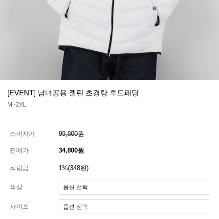
[EVENT] 남녀공용 젤린 초경량 후드패딩
M~2XL
소비자가
99,800원
판매가
34,800원
적립금
1%(348원)
색상
사이즈