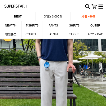
BEST
ONLY 3,000원
세일 ~90%
NEW 7%
T-SHIRTS
PANTS
SHIRTS
OUTER
당일출고
CODI SET
BIG SIZE
SHOES
ACC & BAG