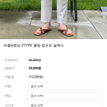
버클&밴딩 2TYPE 쿨링 컴포트 슬랙스
소비자가
46,800원
판매가
29,800원
적립금
1%(298원)
타입
색상
사이즈