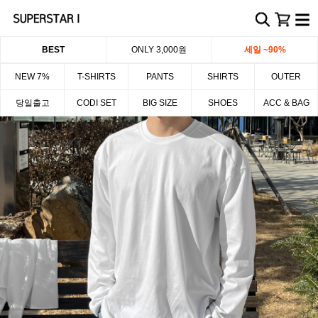
BEST
ONLY 3,000원
세일 ~90%
NEW 7%
T-SHIRTS
PANTS
SHIRTS
OUTER
당일출고
CODI SET
BIG SIZE
SHOES
ACC & BAG