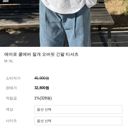
에어로 쿨에버 절개 오버핏 긴팔 티셔츠
M~XL
소비자가
45,900원
판매가
32,800원
적립금
1%(328원)
색상
사이즈