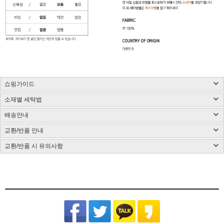
쇼핑가이드
소재별 세탁법
구매 시 유의사항 : 화이트컬러는 약간의 비침이 있을 수 있습니다.
제품소재 : 사이즈 표 참고, 총기장은 카라를 제외한 길이입니다.(단위:cm)
배송안내
사이즈 측정방법에 따라 1~3cm 정도 오차가 있을 수 있습니다.
염색된 원단, 검은색 등 어두운 컬러는 어떤 소재든 물 빠짐이 있을 수 있습니다.
색상 : 구매옵션 선택란 참고, 디테일 컷이 실제 제품색상과 가장 흡사합니다.
밝은 컬러의 가방, 의류와 착용은 주의해 주시고 세탁 시 단독 세탁해 주시기 바랍니다.
교환/반품 안내
국내배송
색상은 모니터에 따라 차이가 있을 수 있습니다.
제품 케어라벨이 미부착된 상품은 하단 소재별 세탁법 및 금지사항을 참고 부탁드립니
CJ대한통운(1588-1255)을 통한 배송 업무를 보고 있습니다.
치수 : 사이즈표 참고
다.
교환/반품 시 유의사항
CJ대한통운(1588-1255)로 전화 후 안내 음성에 따라 진행
배송지역은 전국입니다.
제조국 : 한국(제조시기에 따라 변경)
다림질은 필요시 반드시 스팀다리미 사용이 필요합니다.
교환/반품 게시글 작성 및 택배비 동봉 또는 입금
기본 배송료는 3,000원이며 (제주/도서산간지역 추가비용 발생) 5만원 이상 결제시 무
제조사 : 전자상거래업 특성상 정보보안사항
(꼭 주의해 주세요) 건식 다리미 사용 시 제품이 손상될 수 있습니다.
※아래의 경우, 교환 및 반품의 처리가 제한적일 수 있으니 반송 전 연락 부탁
[동봉된 택배비 분실시 재 부담되실 수 있으니 꼼꼼한 포장 부탁드립니다]
료배송입니다.
드립니다.
세탁방법 : 드라이크리닝 권장, 분리 세탁 권장
잘못된 세탁 방법으로 인한 상품의 변형은 당사에서 책임을 지지 않습니다.
슈퍼스타아이 반입확인 후 게시판 문의 기준으로 처리 진행
배송준비 기간은 주문/결제일로부터 2~7일 정도가 소요됩니다. (토,일,공휴일 제외)
품질보증기준 : 관련법 및 소비자 분쟁해결 규정에 따름
반품기한이 경과한 경우(상품수령 후 7일)
[상품 수령일로부터 7일이내 청약철회 가능합니다.]
주문제작상품/사입상품 또는 악세사리/가방/신발의 경우 2~4일 추가 소요되며, 도서
면 Cotton
- 전자 상거래법에 의거하여 상품은 수령일로부터 7일이내 청약철회가 가능합니다
A/S 책임자 : 고객센터 010-2306-5207
제주/도서산간지역 추가비용 발생
산간지역의 경우 택배사의 상황에 따라 추가 소요될 수 있습니다.
원단 손상이나 변형을 방지하기 위해 가급적 드라이클리닝을 권장합니
개인 책임이 있는 사유로 상품 손상 및 분실된 경우
타 택배 이용시 선불로 결제 후 보내주세요.
제품입고 및 배송 지연시에는 별도로 SMS 안내를 해드리고 있으며, 간혹 수신이 불가
다. 손세탁을 할 경우 30℃ 이하 차가운 물에서 중성세제로 약하게 세
- 착용흔적, 세탁, 수선, 택 손상, 고의 훼손
한 점 양해부탁드립니다.
탁하고, 기계 세탁 시 뒤집어서 망에 넣은 후 울 코스로 세탁해주세요.
[ex:심한구김 / 담배냄새등의 악취 / 탈취제 또는 향수 사용 / 착용 후 외출 / 원단훼손 등]
장시간 물에 방치 시 탈색이 우려되오니 주의하고 세탁 후에는 가볍게
주문건이 다를 경우 묶음배송이 불가하나 주문상품에 따라 상이할수 있습니다.
[ex:포장제거 또는 잠깐의 착용으로 인하여 흰색 의류에 오염이 되었거나, 늘어난 경우(나시,언더웨어)]
물기를 제거한 뒤 그늘에서 자연 건조해주세요.
※ 금지사항 : 건조기 X
묶음배송을 원할시 게시판에 문의글을 남겨주시면 묶음배송 처리 해드리겠습니다.