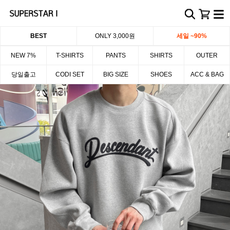
BEST
ONLY 3,000원
세일 ~90%
NEW 7%
T-SHIRTS
PANTS
SHIRTS
OUTER
당일출고
CODI SET
BIG SIZE
SHOES
ACC & BAG