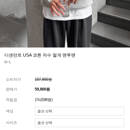
디센던트 USA 코튼 자수 절개 맨투맨
M~L
소비자가
107,800원
판매가
59,800원
적립금
1%(598원)
색상
사이즈