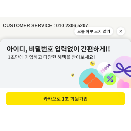
[ex:언더웨어,향수,화장품 등 상품의 포장을 훼손하거나 조금이라도 사용한 경우]
비틀기 X 표백제 X
(주문건이 다르나 묶음 발송 될 경우 수령 후 문의주시면 배송비는 환불 처리 도와드리
[ex: 가죽재질/합성피혁 소재의 신발, 가방등의 경우 착용으로 인한 주름이 생긴 경우]
겠습니다.)
나일론 Nylon
- 상품의 사용 또는 일부 소비로 인하여 상품의 가치가 감소 또는 훼손 된 경우
주문하신 상품 중에 배송지연 상품이 있을 경우 배송가능한 상품을 먼저 부분배송 해드
립니다.
제작업체 및 제작 공정에 따라 상품 텍의 유무가 달라질 수 있습니다. 이것은 불량 사유
드라이클리닝, 손세탁이 모두 가능하고, 물에 장시간 방치 시 이염이 발
가 되지 않습니다.
생할 수 있으니 가급적 빠른 시간 내에 세탁해주세요. 손세탁 시 중성세
제를 이용하여 약하게 단독 세탁 하고, 가볍게 물기 제거 후 그늘에서
텍이 부착된 상품의 경우에는 텍 손상없이 그대로 보내주셔야 교환/반품 처리가 가능합
CUSTOMER SERVICE : 010-2306-5207
자연 건조해주시기 바랍니다.
※ 금지사항 : 기계세탁 X 삶기 X 건조기
니다.
X 비틀기 X 표백제 X
워싱처리된 상품의 진한정도가 다를 경우 불량으로 처리가 불가합니다.(제품마다 상이
합니다.)
레이온(인견) Rayon
잘라도 무관한 실밥의 경우 불량으로 처리가 불가합니다.
물에 장시간 방치하거나 열을 가할 경우 변형이 올 수 있으니 드라이클
이용약관
개인정보처리방침
리닝을 권장합니다. 손세탁 시 30℃ 이하 차가운 물에 중성세제로 약하
게 단독 세탁하거나 망에 넣은 후 울코스로 단독 기계세탁 해주세요. 가
이용안내
PC버전
급적 단시간에 세탁하고, 건조기 사용을 금합니다. 탈색의 우려가 있으
니 가볍게 물기를 제거한 뒤 그늘에서 자연 건조해주세요.
※ 금지사항
: 삶기 X 건조기 X 비틀기 X 표백제 X 섬유유연제 X
회사명 : (주)위드커퍼레이션
아크릴 Acrylic
대표 : 이문규 ㅣ 개인정보보호 책임자 : 이문규
변형을 방지하기 위해 가급적 드라이클리닝을 권장합니다. 손세탁을
전화 : 010-2306-5207
할 경우 울샴푸를 사용하여 약하게 단독 세탁하고 수건에 말아서 물기
를 제거해주세요. 열에 약하므로 건조기 사용을 피하고 그늘진 곳에 뉘
E-mail : whithco@naver.com
어서 자연 건조해주세요. 보관 시 옷걸이에 걸어놓지 말고 접어서 보관
사업자등록번호 : 882-87-02605
해주시기 바랍니다.
※ 금지사항 : 기계세탁 X 삶기 X 건조기 X 비틀기
X 표백제 X
통신판매업신고번호 : 2022-별내-0969호
주소 : 경기도 남양주시 별내중앙로 26, 5층 504호 (별내동) 주식회사 위드커퍼레이션
앙고라 Angora
교환/반품 주소 : 우체국택배
손상이나 변형을 방지하기 위해 가급적 드라이클리닝을 권장합니다.
부득이하게 손세탁을 해야 할 경우 울 전용 세제로 약하게 단독 세탁해
경기도 남양주시 경춘로1288 남양주우체국소포실 (슈퍼스타아이)
오늘 하루 보지 않기
주세요. 비틀지 말고 가볍게 물기를 제거 후 그늘진 곳에 뉘어서 자연
입금 계좌 : 농협 351-1245-9500-33 예금주 : (주)위드커퍼레이션
건조해주시기 바랍니다.
※ 금지사항 : 기계세탁 X 삶기 X 건조기 X 비
틀기 X 표백제 X