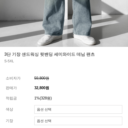
3단 기장 샌드워싱 뒷밴딩 세미와이드 데님 팬츠
S-5XL
소비자가
59,800원
판매가
32,800원
적립금
1%(328원)
색상
기장