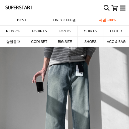
BEST
ONLY 3,000원
세일 ~90%
NEW 7%
T-SHIRTS
PANTS
SHIRTS
OUTER
당일출고
CODI SET
BIG SIZE
SHOES
ACC & BAG