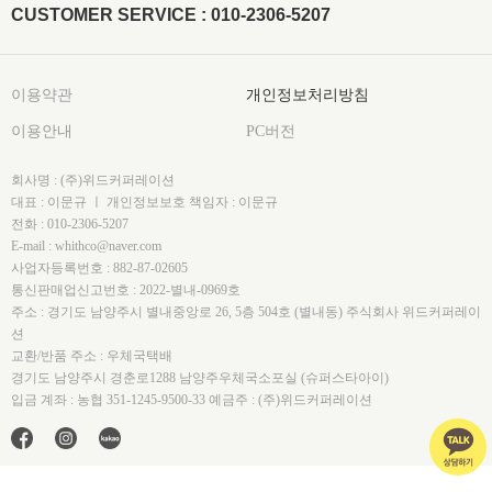
CUSTOMER SERVICE : 010-2306-5207
이용약관
개인정보처리방침
이용안내
PC버전
회사명 : (주)위드커퍼레이션
대표 : 이문규 ㅣ 개인정보보호 책임자 : 이문규
전화 : 010-2306-5207
E-mail : whithco@naver.com
사업자등록번호 : 882-87-02605
통신판매업신고번호 : 2022-별내-0969호
주소 : 경기도 남양주시 별내중앙로 26, 5층 504호 (별내동) 주식회사 위드커퍼레이
션
교환/반품 주소 : 우체국택배
경기도 남양주시 경춘로1288 남양주우체국소포실 (슈퍼스타아이)
입금 계좌 : 농협 351-1245-9500-33 예금주 : (주)위드커퍼레이션