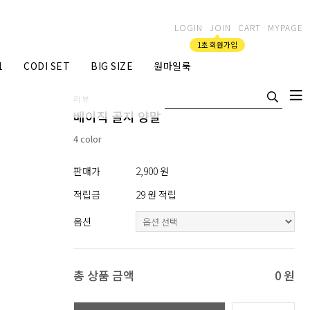
LOGIN
JOIN
CART
MYPAGE
1초 회원가입
1
CODI SET
BIG SIZE
원마일룩
리뷰
베이직 골지 양말
4 color
판매가
2,900 원
적립금
29 원 적립
옵션
총 상품 금액
0
원