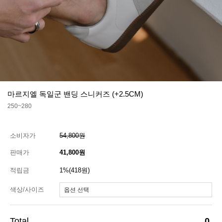
마르지엘 독일군 밴딩 스니커즈 (+2.5CM)
250~280
소비자가
54,800원
판매가
41,800원
적립금
1%(418원)
색상/사이즈
0