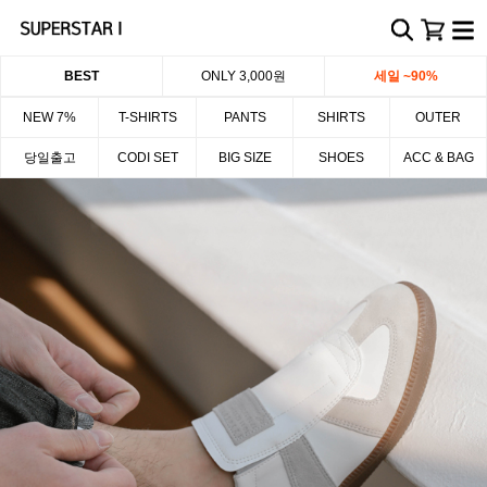
BEST
ONLY 3,000원
세일 ~90%
NEW 7%
T-SHIRTS
PANTS
SHIRTS
OUTER
당일출고
CODI SET
BIG SIZE
SHOES
ACC & BAG