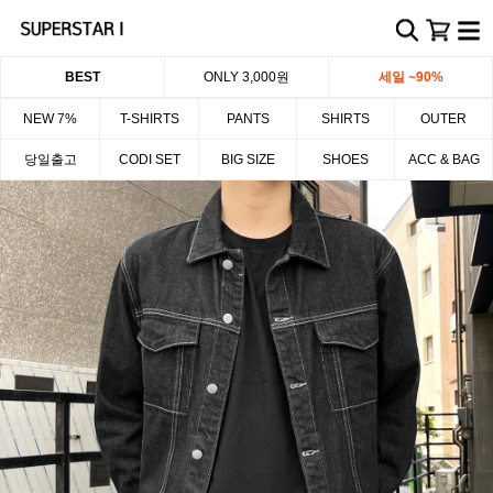
BEST
ONLY 3,000원
세일 ~90%
NEW 7%
T-SHIRTS
PANTS
SHIRTS
OUTER
당일출고
CODI SET
BIG SIZE
SHOES
ACC & BAG