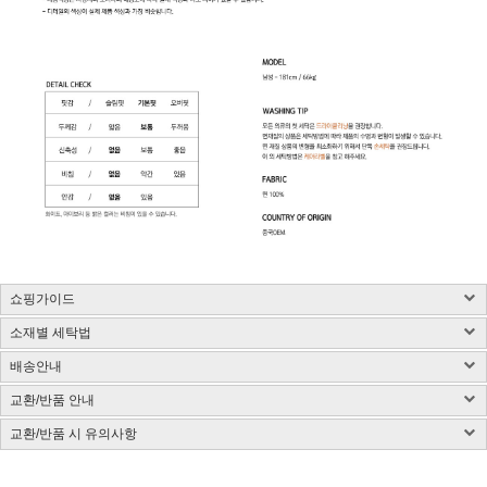
쇼핑가이드
소재별 세탁법
구매 시 유의사항 : 화이트컬러는 약간의 비침이 있을 수 있습니다.
제품소재 : 사이즈 표 참고, 총기장은 카라를 제외한 길이입니다.(단위:cm)
배송안내
사이즈 측정방법에 따라 1~3cm 정도 오차가 있을 수 있습니다.
염색된 원단, 검은색 등 어두운 컬러는 어떤 소재든 물 빠짐이 있을 수 있습니다.
색상 : 구매옵션 선택란 참고, 디테일 컷이 실제 제품색상과 가장 흡사합니다.
밝은 컬러의 가방, 의류와 착용은 주의해 주시고 세탁 시 단독 세탁해 주시기 바랍니다.
교환/반품 안내
국내배송
색상은 모니터에 따라 차이가 있을 수 있습니다.
제품 케어라벨이 미부착된 상품은 하단 소재별 세탁법 및 금지사항을 참고 부탁드립니
CJ대한통운(1588-1255)을 통한 배송 업무를 보고 있습니다.
치수 : 사이즈표 참고
다.
교환/반품 시 유의사항
CJ대한통운(1588-1255)로 전화 후 안내 음성에 따라 진행
배송지역은 전국입니다.
제조국 : 한국(제조시기에 따라 변경)
다림질은 필요시 반드시 스팀다리미 사용이 필요합니다.
교환/반품 게시글 작성 및 택배비 동봉 또는 입금
기본 배송료는 3,000원이며 (제주/도서산간지역 추가비용 발생) 5만원 이상 결제시 무
제조사 : 전자상거래업 특성상 정보보안사항
(꼭 주의해 주세요) 건식 다리미 사용 시 제품이 손상될 수 있습니다.
※아래의 경우, 교환 및 반품의 처리가 제한적일 수 있으니 반송 전 연락 부탁
[동봉된 택배비 분실시 재 부담되실 수 있으니 꼼꼼한 포장 부탁드립니다]
료배송입니다.
드립니다.
세탁방법 : 드라이크리닝 권장, 분리 세탁 권장
잘못된 세탁 방법으로 인한 상품의 변형은 당사에서 책임을 지지 않습니다.