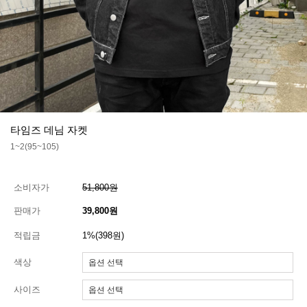
타임즈 데님 자켓
1~2(95~105)
소비자가
51,800원
판매가
39,800원
적립금
1%(398원)
색상
사이즈