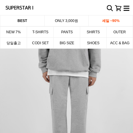
BEST
ONLY 3,000원
세일 ~90%
NEW 7%
T-SHIRTS
PANTS
SHIRTS
OUTER
당일출고
CODI SET
BIG SIZE
SHOES
ACC & BAG