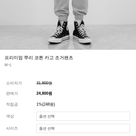
프리미엄 쭈리 코튼 카고 조거팬츠
M~L
소비자가
31,800원
판매가
24,800원
적립금
1%(248원)
색상
사이즈