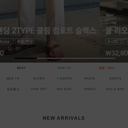
BEST
NEW 7%
세일 ~90%
NEW 7%
OUTER
T-SHIRTS
PANTS
SHIRTS
당일출고
CODI SET
BIG SIZE
SHOES
ACC & BAG
NEW ARRIVALS