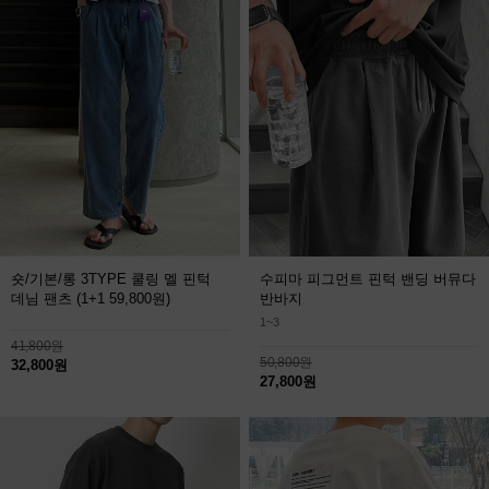
숏/기본/롱 3TYPE 쿨링 멜 핀턱
수피마 피그먼트 핀턱 밴딩 버뮤다
데님 팬츠
(1+1 59,800원)
반바지
1~3
41,800원
50,800원
32,800원
27,800원