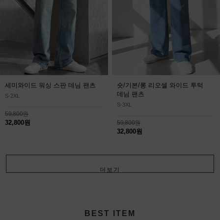
세미와이드 워싱 스판 데님 팬츠
숏/기본/롱 리오셀 와이드 투턱
데님 팬츠
S-2XL
S-3XL
59,800원
32,800원
59,800원
32,800원
더보기
+
BEST ITEM