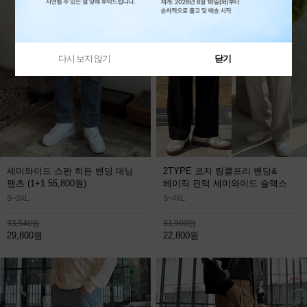
다시 보지 않기
닫기
세미와이드 스판 히든 밴딩 데님
2TYPE 코지 링클프리 밴딩&
팬츠
(1+1 55,800원)
베이직 핀턱 세미와이드 슬랙스
S~3XL
S~4XL
33,540원
31,900원
29,800원
22,800원