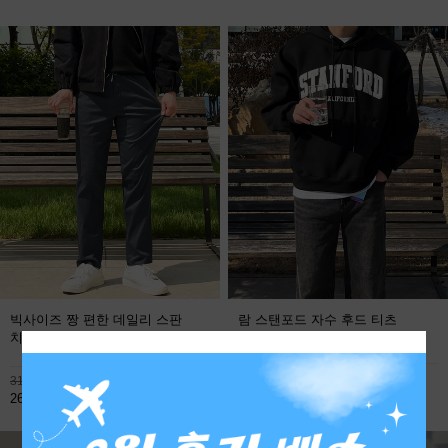
빅사이즈 짱 편한 데일리 스판
람 스탠포드 자수 후드 티츠
치노팬츠
FREE
113,800원
31,900원
59,800원
26,800원