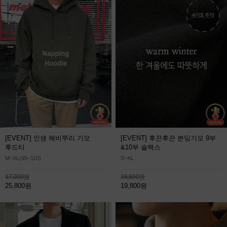
[EVENT] 인생 헤비쭈리 기모
[EVENT] 후끈후끈 본딩기모 9부
후드티
&10부 슬랙스
M~XL(95~110)
S~XL
37,000원
38,800원
25,800원
19,800원