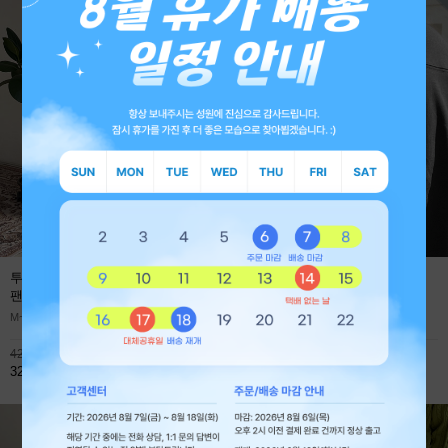
투턱 사계절 프리미엄 와이드 데님
에어로 쿨에버 절개 오버핏 긴팔
팬츠
(1+1 59,800원)
티셔츠
M~XL
M~XL
42,800원
45,900원
32,800원
32,800원