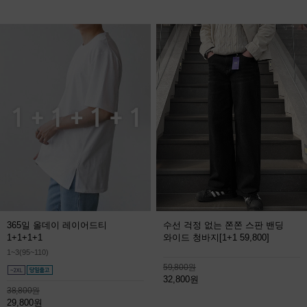
365일 올데이 레이어드티
수선 걱정 없는 쫀쫀 스판 밴딩
1+1+1+1
와이드 청바지
[1+1 59,800]
1~3(95~110)
59,800원
32,800원
38,800원
29,800원