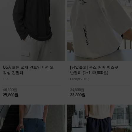
USA 코튼 절개 옆트임 바이오
[당일출고] 콕스 커버 박스핏
워싱 긴팔티
반팔티
(1+1 39,800원)
1~3
Free(95~110)
46,800원
34,800원
25,800원
22,800원