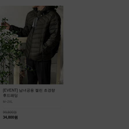
[EVENT] 남녀공용 젤린 초경량
후드패딩
M~2XL
99,800원
34,800원