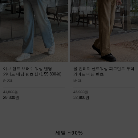
이브 샌드 브러쉬 워싱 밴딩
몰 빈티지 샌드워싱 피그먼트 투턱
와이드 데님 팬츠
(1+1 55,800원)
와이드 데님 팬츠
S~2XL
M~XL
41,800원
45,900원
29,800원
32,800원
세일 ~90%