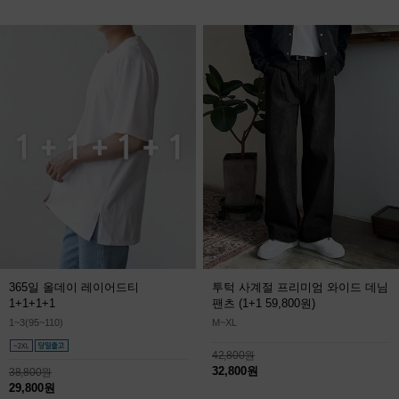
365일 올데이 레이어드티
투턱 사계절 프리미엄 와이드 데님
1+1+1+1
팬츠
(1+1 59,800원)
1~3(95~110)
M~XL
42,800원
32,800원
38,800원
29,800원