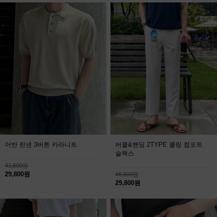
어반 린넨 3버튼 카라니트
버클&밴딩 2TYPE 쿨링 컴포트
슬랙스
41,800원
29,800원
46,800원
29,800원