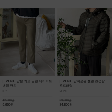
[EVENT] 양털 기모 골덴 테이퍼드
[EVENT] 남녀공용 젤린 초경량
밴딩 팬츠
후드패딩
0~2
M~2XL
42,800원
99,800원
9,900원
34,800원