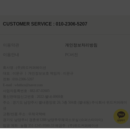
CUSTOMER SERVICE : 010-2306-5207
이용약관
개인정보처리방침
이용안내
PC버전
회사명 : (주)위드커퍼레이션
대표 : 이문규 ㅣ 개인정보보호 책임자 : 이문규
전화 : 010-2306-5207
E-mail : whithco@naver.com
사업자등록번호 : 882-87-02605
통신판매업신고번호 : 2022-별내-0969호
주소 : 경기도 남양주시 별내중앙로 26, 5층 504호 (별내동) 주식회사 위드커퍼레이
션
교환/반품 주소 : 우체국택배
경기도 남양주시 경춘로1288 남양주우체국소포실 (슈퍼스타아이)
입금 계좌 : 농협 351-1245-9500-33 예금주 : (주)위드커퍼레이션