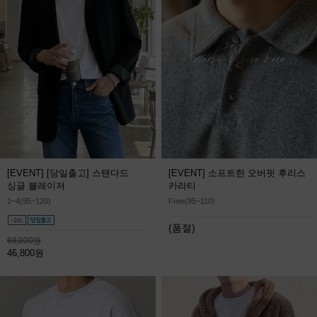
[EVENT] [당일출고] 스탠다드
[EVENT] 소프트한 오버핏 후리스
싱글 블레이저
카라티
1~4(95~120)
Free(95~110)
(품절)
68,000원
46,800원