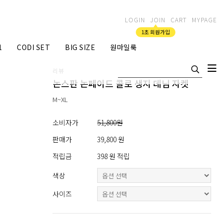
LOGIN
JOIN
CART
MYPAGE
1초 회원가입
1
CODI SET
BIG SIZE
원마일룩
리뷰
논스판 논페이드 콜로 생지 데님 자켓
M~XL
소비자가
51,800원
판매가
39,800 원
적립금
398 원 적립
색상
사이즈