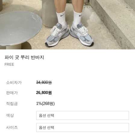
파이 굿 쭈리 반바지
FREE
소비자가
34,800원
판매가
26,800원
적립금
1%(268원)
색상
사이즈