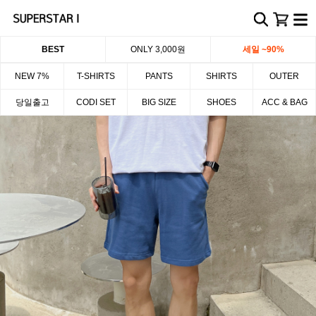
BEST
ONLY 3,000원
세일 ~90%
NEW 7%
T-SHIRTS
PANTS
SHIRTS
OUTER
당일출고
CODI SET
BIG SIZE
SHOES
ACC & BAG