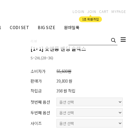
LOGIN
JOIN
CART
MYPAGE
1초 회원가입
1
CODI SET
BIG SIZE
원마일룩
리뷰
[1+1] 숏앤롱 밴딩 슬랙스
S~2XL(28~36)
소비자가
55,600원
판매가
39,800 원
적립금
398 원 적립
첫번째 옵션
두번째 옵션
사이즈