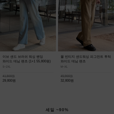
이브 샌드 브러쉬 워싱 밴딩
몰 빈티지 샌드워싱 피그먼트 투턱
와이드 데님 팬츠
(1+1 55,800원)
와이드 데님 팬츠
S~2XL
M~XL
41,800원
45,900원
29,800원
32,800원
세일 ~90%