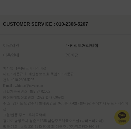
CUSTOMER SERVICE : 010-2306-5207
이용약관
개인정보처리방침
이용안내
PC버전
회사명 : (주)위드커퍼레이션
대표 : 이문규 ㅣ 개인정보보호 책임자 : 이문규
전화 : 010-2306-5207
E-mail : whithco@naver.com
사업자등록번호 : 882-87-02605
통신판매업신고번호 : 2022-별내-0969호
주소 : 경기도 남양주시 별내중앙로 26, 5층 504호 (별내동) 주식회사 위드커퍼레이
션
교환/반품 주소 : 우체국택배
경기도 남양주시 경춘로1288 남양주우체국소포실 (슈퍼스타아이)
입금 계좌 : 농협 351-1245-9500-33 예금주 : (주)위드커퍼레이션