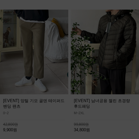
[EVENT] 양털 기모 골덴 테이퍼드
[EVENT] 남녀공용 젤린 초경량
밴딩 팬츠
후드패딩
0~2
M~2XL
42,800원
99,800원
9,900원
34,800원