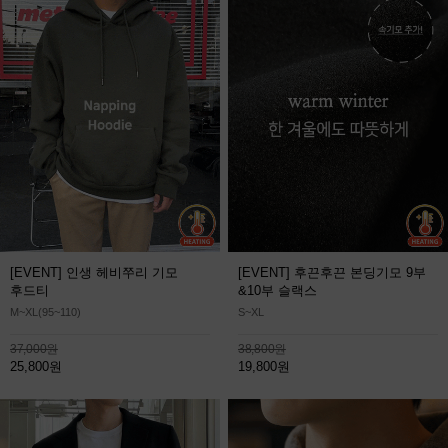
[EVENT] 인생 헤비쭈리 기모
[EVENT] 후끈후끈 본딩기모 9부
후드티
&10부 슬랙스
M~XL(95~110)
S~XL
37,000원
38,800원
25,800원
19,800원