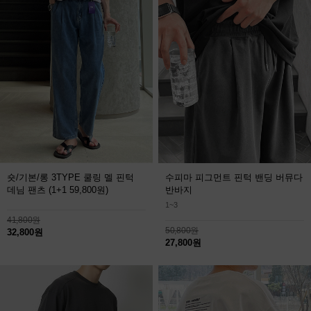
숏/기본/롱 3TYPE 쿨링 멜 핀턱
수피마 피그먼트 핀턱 밴딩 버뮤다
데님 팬츠
(1+1 59,800원)
반바지
1~3
41,800원
50,800원
32,800원
27,800원