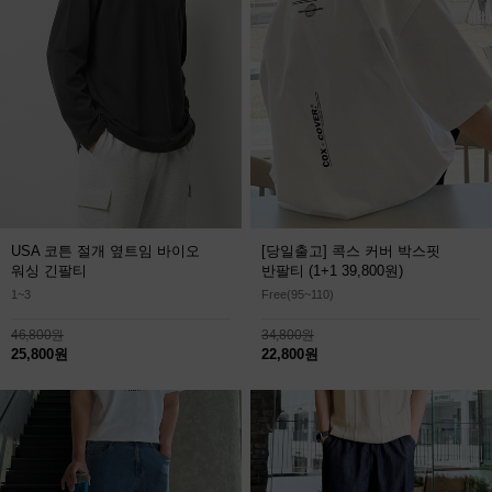
USA 코튼 절개 옆트임 바이오
[당일출고] 콕스 커버 박스핏
워싱 긴팔티
반팔티
(1+1 39,800원)
1~3
Free(95~110)
46,800원
34,800원
25,800원
22,800원