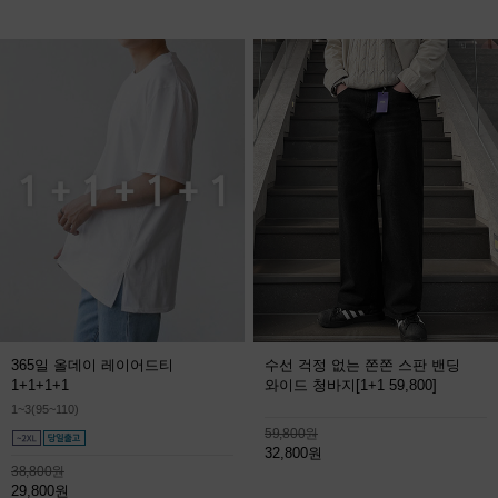
365일 올데이 레이어드티
수선 걱정 없는 쫀쫀 스판 밴딩
1+1+1+1
와이드 청바지
[1+1 59,800]
1~3(95~110)
59,800원
32,800원
38,800원
29,800원