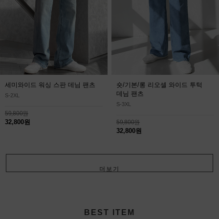
세미와이드 워싱 스판 데님 팬츠
숏/기본/롱 리오셀 와이드 투턱
데님 팬츠
S-2XL
S-3XL
59,800원
32,800원
59,800원
32,800원
더보기
+
BEST ITEM