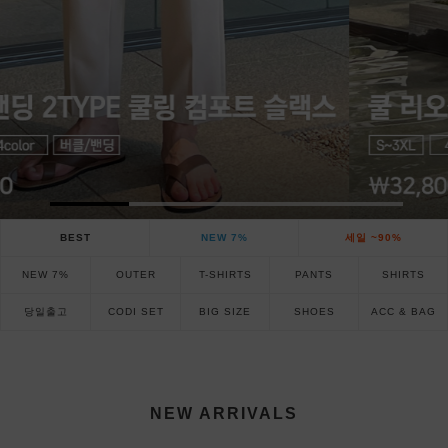
BEST
NEW 7%
세일 ~90%
NEW 7%
OUTER
T-SHIRTS
PANTS
SHIRTS
당일출고
CODI SET
BIG SIZE
SHOES
ACC & BAG
NEW ARRIVALS