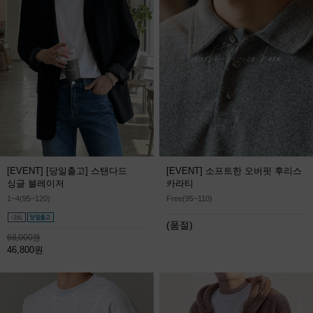
[EVENT] [당일출고] 스탠다드
[EVENT] 소프트한 오버핏 후리스
싱글 블레이저
카라티
1~4(95~120)
Free(95~110)
(품절)
68,000원
46,800원