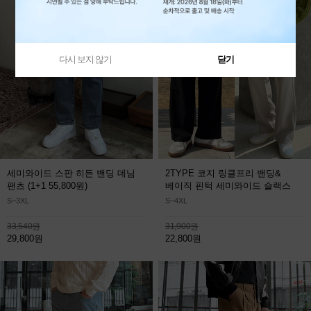
다시 보지 않기
닫기
세미와이드 스판 히든 밴딩 데님
2TYPE 코지 링클프리 밴딩&
팬츠
(1+1 55,800원)
베이직 핀턱 세미와이드 슬랙스
S~3XL
S~4XL
33,540원
31,900원
29,800원
22,800원