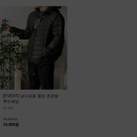
[EVENT] 남녀공용 젤린 초경량
후드패딩
M~2XL
99,800원
34,800원