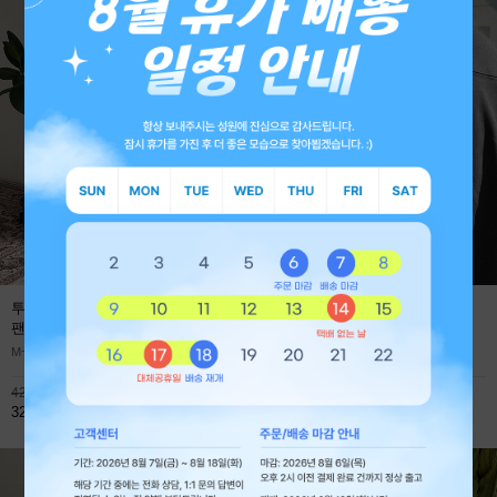
투턱 사계절 프리미엄 와이드 데님
에어로 쿨에버 절개 오버핏 긴팔
팬츠
(1+1 59,800원)
티셔츠
M~XL
M~XL
42,800원
45,900원
32,800원
32,800원