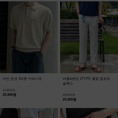
어반 린넨 3버튼 카라니트
버클&밴딩 2TYPE 쿨링 컴포트
슬랙스
41,800원
29,800원
46,800원
29,800원