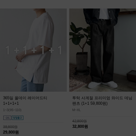
365일 올데이 레이어드티
투턱 사계절 프리미엄 와이드 데님
1+1+1+1
팬츠
(1+1 59,800원)
1~3(95~110)
M~XL
42,800원
32,800원
38,800원
29,800원