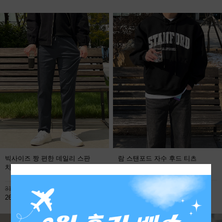
빅사이즈 짱 편한 데일리 스판
람 스탠포드 자수 후드 티츠
치노팬츠
FREE
113,800원
31,900원
59,800원
26,800원