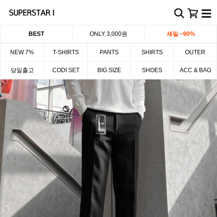
BEST
ONLY 3,000원
세일 ~90%
NEW 7%
T-SHIRTS
PANTS
SHIRTS
OUTER
당일출고
CODI SET
BIG SIZE
SHOES
ACC & BAG