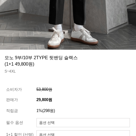
모노 9부/10부 2TYPE 뒷밴딩 슬랙스
(1+1 49,800원)
S~4XL
소비자가
53,800원
판매가
29,800원
적립금
1%(298원)
필수 옵션
1+1 할인 (선택)