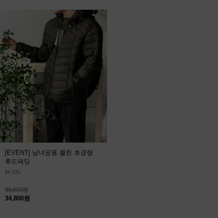
[EVENT] 남녀공용 젤린 초경량
후드패딩
M~2XL
99,800원
34,800원