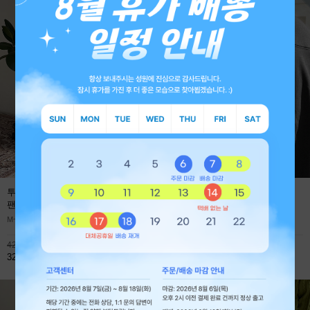
투턱 사계절 프리미엄 와이드 데님
에어로 쿨에버 절개 오버핏 긴팔
팬츠
(1+1 59,800원)
티셔츠
M~XL
M~XL
42,800원
45,900원
32,800원
32,800원