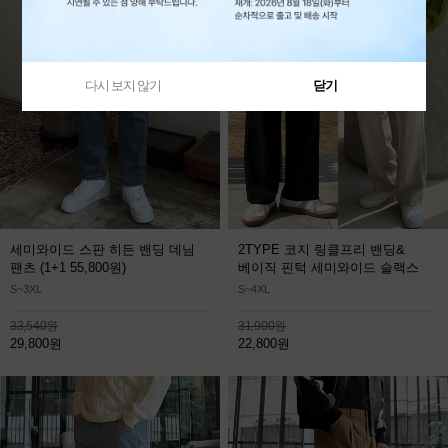
다시 보지 않기
닫기
세미와이드 스판 히든 밴딩 데님
2TYPE 코지 링클프리 밴딩&
팬츠
(1+1 55,800원)
베이직 핀턱 세미와이드 슬랙스
S~3XL
S~4XL
33,540원
31,900원
29,800원
22,800원