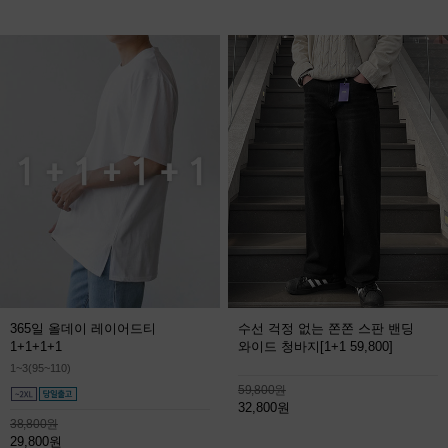
365일 올데이 레이어드티
수선 걱정 없는 쫀쫀 스판 밴딩
1+1+1+1
와이드 청바지
[1+1 59,800]
1~3(95~110)
59,800원
32,800원
38,800원
29,800원