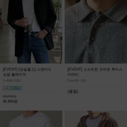
[EVENT] [당일출고] 스탠다드
[EVENT] 소프트한 오버핏 후리스
싱글 블레이저
카라티
1~4(95~120)
Free(95~110)
(품절)
68,000원
46,800원