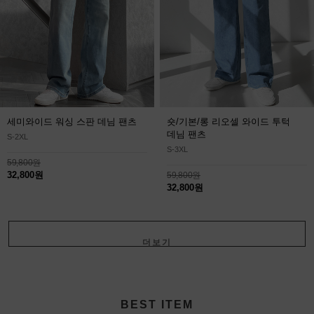
세미와이드 워싱 스판 데님 팬츠
숏/기본/롱 리오셀 와이드 투턱
데님 팬츠
S-2XL
S-3XL
59,800원
32,800원
59,800원
32,800원
더보기
+
BEST ITEM