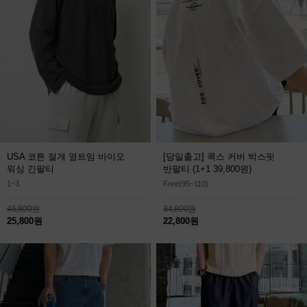
USA 코튼 절개 옆트임 바이오
[당일출고] 콕스 커버 박스핏
워싱 긴팔티
반팔티
(1+1 39,800원)
1~3
Free(95~110)
46,800원
34,800원
25,800원
22,800원