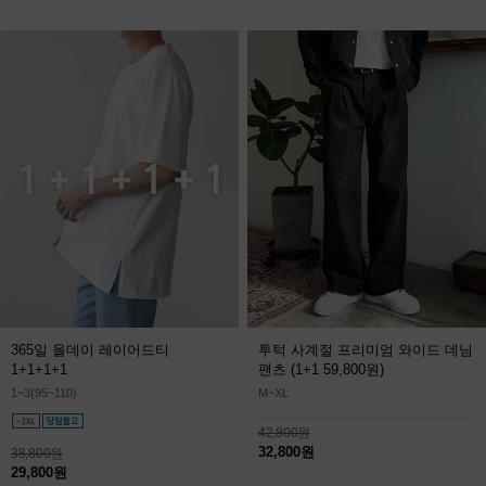
365일 올데이 레이어드티
투턱 사계절 프리미엄 와이드 데님
1+1+1+1
팬츠
(1+1 59,800원)
1~3(95~110)
M~XL
42,800원
32,800원
38,800원
29,800원