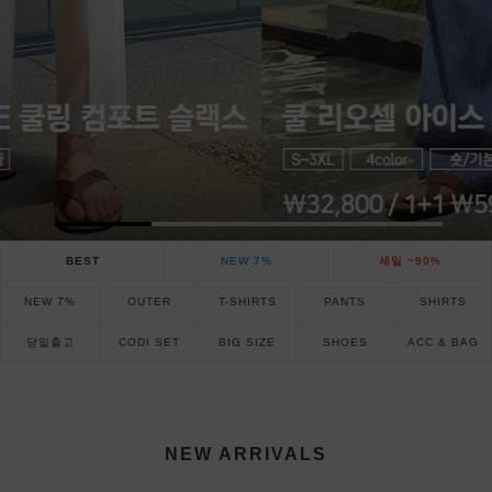
BEST
NEW 7%
세일 ~90%
NEW 7%
OUTER
T-SHIRTS
PANTS
SHIRTS
당일출고
CODI SET
BIG SIZE
SHOES
ACC & BAG
NEW ARRIVALS