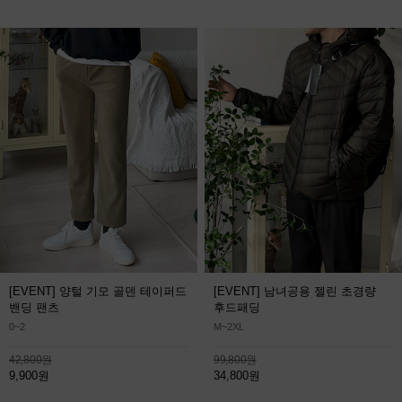
[EVENT] 양털 기모 골덴 테이퍼드
[EVENT] 남녀공용 젤린 초경량
밴딩 팬츠
후드패딩
0~2
M~2XL
42,800원
99,800원
9,900원
34,800원