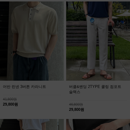
어반 린넨 3버튼 카라니트
버클&밴딩 2TYPE 쿨링 컴포트
슬랙스
41,800원
29,800원
46,800원
29,800원