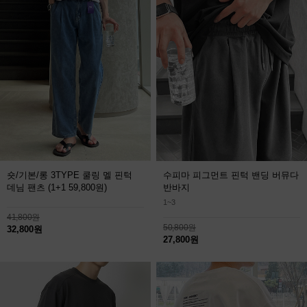
숏/기본/롱 3TYPE 쿨링 멜 핀턱
수피마 피그먼트 핀턱 밴딩 버뮤다
데님 팬츠
(1+1 59,800원)
반바지
1~3
41,800원
50,800원
32,800원
27,800원