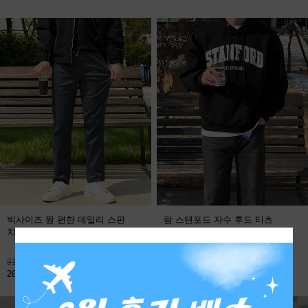
빅사이즈 짱 편한 데일리 스판
람 스탠포드 자수 후드 티츠
치노팬츠
FREE
113,800원
31,900원
59,800원
26,800원