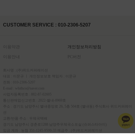
CUSTOMER SERVICE : 010-2306-5207
이용약관
개인정보처리방침
이용안내
PC버전
회사명 : (주)위드커퍼레이션
대표 : 이문규 ㅣ 개인정보보호 책임자 : 이문규
전화 : 010-2306-5207
E-mail : whithco@naver.com
사업자등록번호 : 882-87-02605
통신판매업신고번호 : 2022-별내-0969호
주소 : 경기도 남양주시 별내중앙로 26, 5층 504호 (별내동) 주식회사 위드커퍼레이
션
교환/반품 주소 : 우체국택배
경기도 남양주시 경춘로1288 남양주우체국소포실 (슈퍼스타아이)
입금 계좌 : 농협 351-1245-9500-33 예금주 : (주)위드커퍼레이션