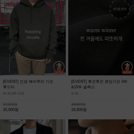
[EVENT] 인생 헤비쭈리 기모
[EVENT] 후끈후끈 본딩기모 9부
후드티
&10부 슬랙스
M~XL(95~110)
S~XL
37,000원
38,800원
25,800원
19,800원