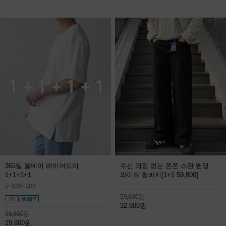
365일 올데이 레이어드티
수선 걱정 없는 쫀쫀 스판 밴딩
1+1+1+1
와이드 청바지
[1+1 59,800]
1~3(95~110)
59,800원
32,800원
38,800원
29,800원