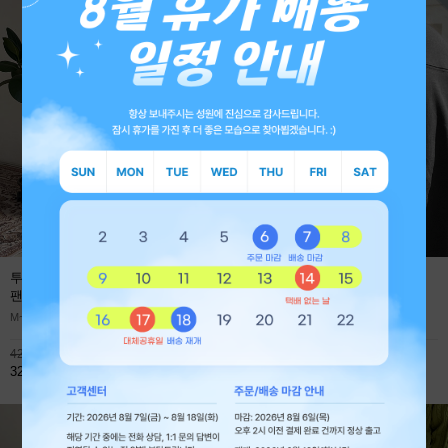
투턱 사계절 프리미엄 와이드 데님
에어로 쿨에버 절개 오버핏 긴팔
팬츠
(1+1 59,800원)
티셔츠
M~XL
M~XL
42,800원
45,900원
32,800원
32,800원