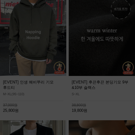
[EVENT] 인생 헤비쭈리 기모
[EVENT] 후끈후끈 본딩기모 9부
후드티
&10부 슬랙스
M~XL(95~110)
S~XL
37,000원
38,800원
25,800원
19,800원