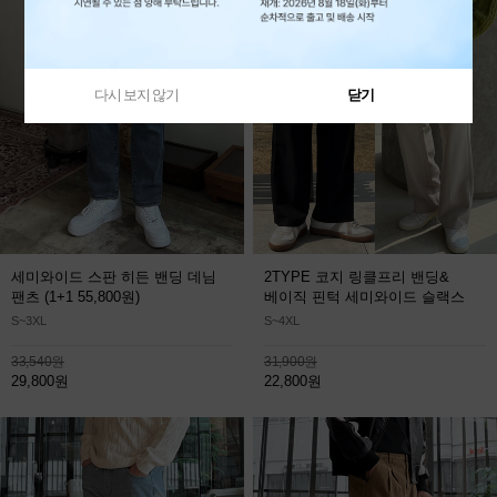
다시 보지 않기
닫기
세미와이드 스판 히든 밴딩 데님
2TYPE 코지 링클프리 밴딩&
팬츠
(1+1 55,800원)
베이직 핀턱 세미와이드 슬랙스
S~3XL
S~4XL
33,540원
31,900원
29,800원
22,800원