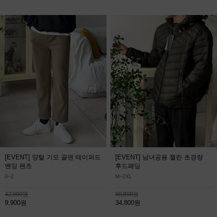
[EVENT] 양털 기모 골덴 테이퍼드
[EVENT] 남녀공용 젤린 초경량
밴딩 팬츠
후드패딩
0~2
M~2XL
42,800원
99,800원
9,900원
34,800원