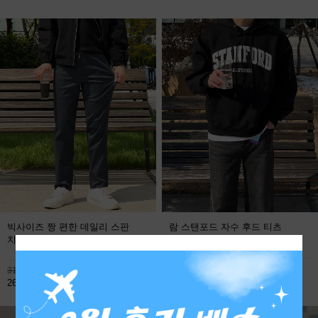
빅사이즈 짱 편한 데일리 스판
람 스탠포드 자수 후드 티츠
치노팬츠
FREE
113,800원
31,900원
59,800원
26,800원