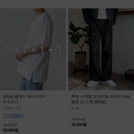
365일 올데이 레이어드티
투턱 사계절 프리미엄 와이드 데님
1+1+1+1
팬츠
(1+1 59,800원)
1~3(95~110)
M~XL
42,800원
32,800원
38,800원
29,800원