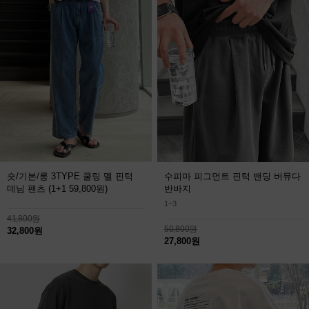
숏/기본/롱 3TYPE 쿨링 멜 핀턱
수피마 피그먼트 핀턱 밴딩 버뮤다
데님 팬츠
(1+1 59,800원)
반바지
1~3
41,800원
50,800원
32,800원
27,800원