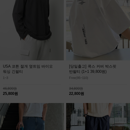
USA 코튼 절개 옆트임 바이오
[당일출고] 콕스 커버 박스핏
워싱 긴팔티
반팔티
(1+1 39,800원)
1~3
Free(95~110)
46,800원
34,800원
25,800원
22,800원