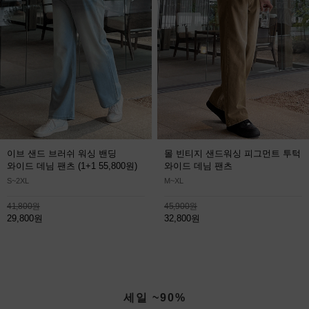
이브 샌드 브러쉬 워싱 밴딩
몰 빈티지 샌드워싱 피그먼트 투턱
와이드 데님 팬츠
(1+1 55,800원)
와이드 데님 팬츠
S~2XL
M~XL
41,800원
45,900원
29,800원
32,800원
세일 ~90%