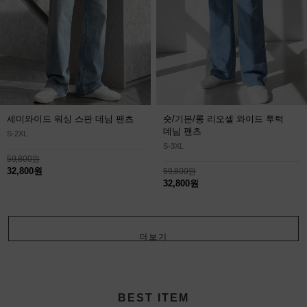
세미와이드 워싱 스판 데님 팬츠
숏/기본/롱 리오셀 와이드 투턱
데님 팬츠
S-2XL
S-3XL
59,800원
32,800원
59,800원
32,800원
더보기
+
BEST ITEM