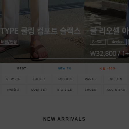
BEST
NEW 7%
세일 ~90%
NEW 7%
OUTER
T-SHIRTS
PANTS
SHIRTS
당일출고
CODI SET
BIG SIZE
SHOES
ACC & BAG
NEW ARRIVALS