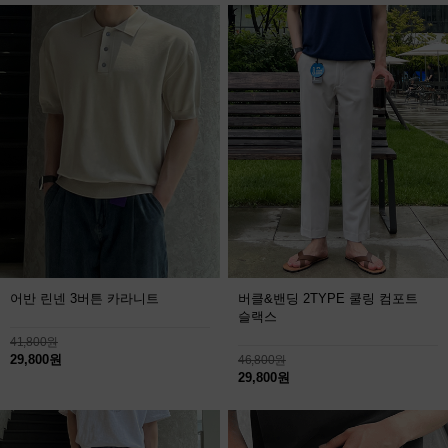
어반 린넨 3버튼 카라니트
버클&밴딩 2TYPE 쿨링 컴포트
슬랙스
41,800원
29,800원
46,800원
29,800원