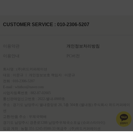
CUSTOMER SERVICE : 010-2306-5207
이용약관
개인정보처리방침
이용안내
PC버전
회사명 : (주)위드커퍼레이션
대표 : 이문규 ㅣ 개인정보보호 책임자 : 이문규
전화 : 010-2306-5207
E-mail : whithco@naver.com
사업자등록번호 : 882-87-02605
통신판매업신고번호 : 2022-별내-0969호
주소 : 경기도 남양주시 별내중앙로 26, 5층 504호 (별내동) 주식회사 위드커퍼레이
션
교환/반품 주소 : 우체국택배
경기도 남양주시 경춘로1288 남양주우체국소포실 (슈퍼스타아이)
입금 계좌 : 농협 351-1245-9500-33 예금주 : (주)위드커퍼레이션