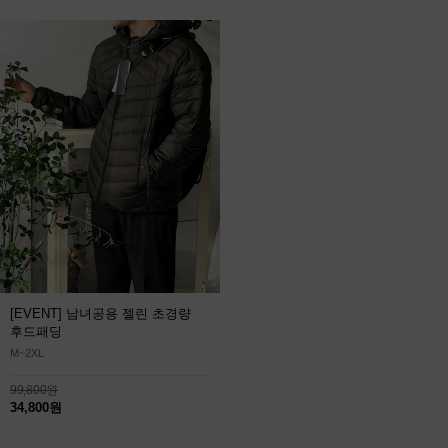
[EVENT] 남녀공용 젤린 초경량
후드패딩
M~2XL
99,800원
34,800원