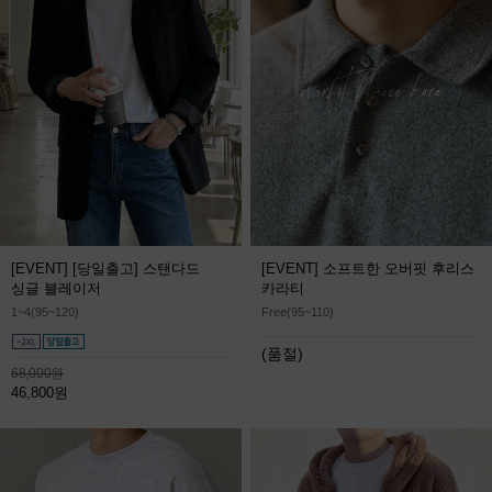
[EVENT] [당일출고] 스탠다드
[EVENT] 소프트한 오버핏 후리스
싱글 블레이저
카라티
1~4(95~120)
Free(95~110)
(품절)
68,000원
46,800원