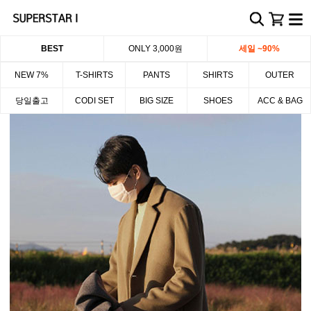
BEST
ONLY 3,000원
세일 ~90%
NEW 7%
T-SHIRTS
PANTS
SHIRTS
OUTER
당일출고
CODI SET
BIG SIZE
SHOES
ACC & BAG