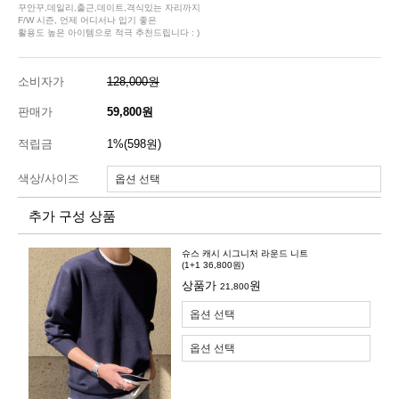
꾸안꾸,데일리,출근,데이트,격식있는 자리까지
F/W 시즌, 언제 어디서나 입기 좋은
활용도 높은 아이템으로 적극 추천드립니다 : )
소비자가
128,000원
판매가
59,800원
적립금
1%(598원)
색상/사이즈
추가 구성 상품
슈스 캐시 시그니처 라운드 니트
(1+1 36,800원)
상품가
원
21,800