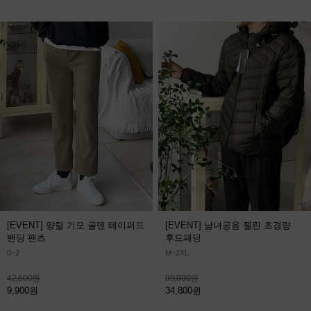
[EVENT] 양털 기모 골덴 테이퍼드
[EVENT] 남녀공용 젤린 초경량
밴딩 팬츠
후드패딩
0~2
M~2XL
42,800원
99,800원
9,900원
34,800원