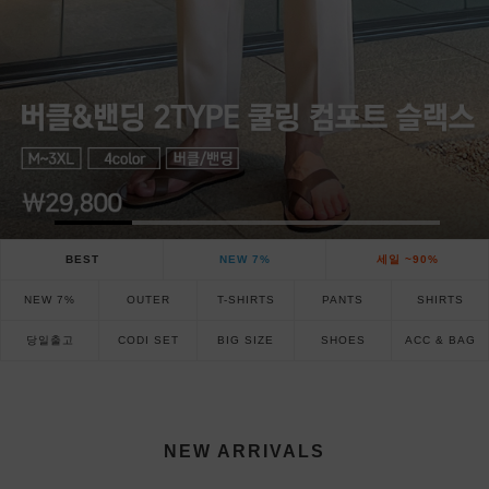
BEST
NEW 7%
세일 ~90%
NEW 7%
OUTER
T-SHIRTS
PANTS
SHIRTS
당일출고
CODI SET
BIG SIZE
SHOES
ACC & BAG
NEW ARRIVALS