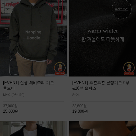
[EVENT] 인생 헤비쭈리 기모
[EVENT] 후끈후끈 본딩기모 9부
후드티
&10부 슬랙스
M~XL(95~110)
S~XL
37,000원
38,800원
25,800원
19,800원