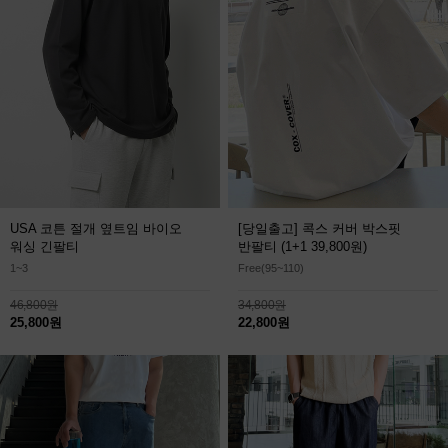
USA 코튼 절개 옆트임 바이오
[당일출고] 콕스 커버 박스핏
워싱 긴팔티
반팔티
(1+1 39,800원)
1~3
Free(95~110)
46,800원
34,800원
25,800원
22,800원