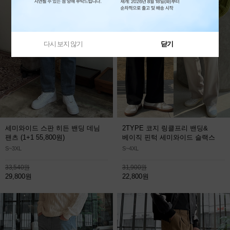
다시 보지 않기
닫기
세미와이드 스판 히든 밴딩 데님
2TYPE 코지 링클프리 밴딩&
팬츠
(1+1 55,800원)
베이직 핀턱 세미와이드 슬랙스
S~3XL
S~4XL
33,540원
31,900원
29,800원
22,800원