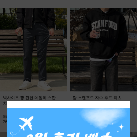
빅사이즈 짱 편한 데일리 스판
람 스탠포드 자수 후드 티츠
치노팬츠
FREE
113,800원
31,900원
59,800원
26,800원