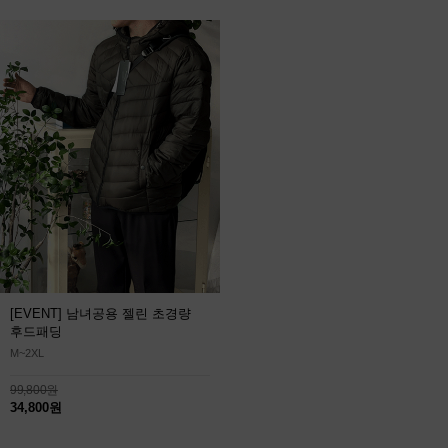
[EVENT] 남녀공용 젤린 초경량
후드패딩
M~2XL
99,800원
34,800원