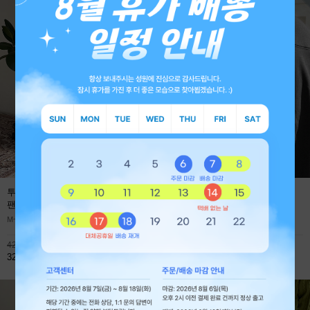
투턱 사계절 프리미엄 와이드 데님
에어로 쿨에버 절개 오버핏 긴팔
팬츠
(1+1 59,800원)
티셔츠
M~XL
M~XL
42,800원
45,900원
32,800원
32,800원