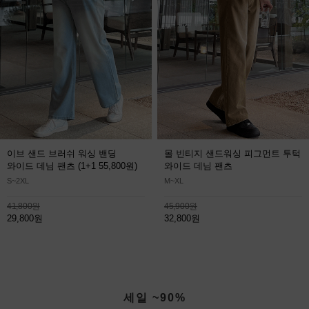
이브 샌드 브러쉬 워싱 밴딩
몰 빈티지 샌드워싱 피그먼트 투턱
와이드 데님 팬츠
(1+1 55,800원)
와이드 데님 팬츠
S~2XL
M~XL
41,800원
45,900원
29,800원
32,800원
세일 ~90%