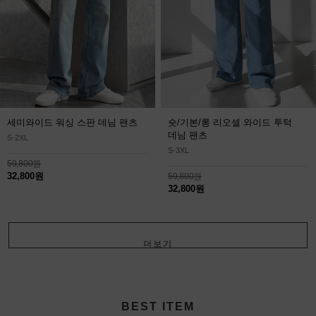
세미와이드 워싱 스판 데님 팬츠
숏/기본/롱 리오셀 와이드 투턱
데님 팬츠
S-2XL
S-3XL
59,800원
32,800원
59,800원
32,800원
더보기
+
BEST ITEM