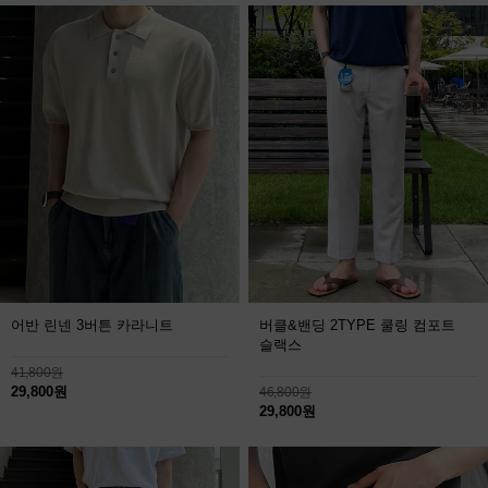
어반 린넨 3버튼 카라니트
버클&밴딩 2TYPE 쿨링 컴포트
슬랙스
41,800원
29,800원
46,800원
29,800원