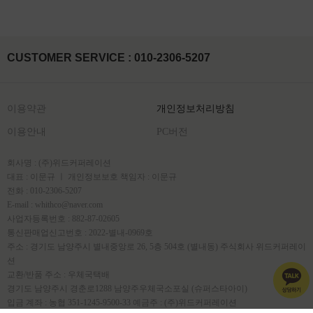
CUSTOMER SERVICE : 010-2306-5207
이용약관
개인정보처리방침
이용안내
PC버전
회사명 : (주)위드커퍼레이션
대표 : 이문규 ㅣ 개인정보보호 책임자 : 이문규
전화 : 010-2306-5207
E-mail : whithco@naver.com
사업자등록번호 : 882-87-02605
통신판매업신고번호 : 2022-별내-0969호
주소 : 경기도 남양주시 별내중앙로 26, 5층 504호 (별내동) 주식회사 위드커퍼레이
션
교환/반품 주소 : 우체국택배
경기도 남양주시 경춘로1288 남양주우체국소포실 (슈퍼스타아이)
입금 계좌 : 농협 351-1245-9500-33 예금주 : (주)위드커퍼레이션