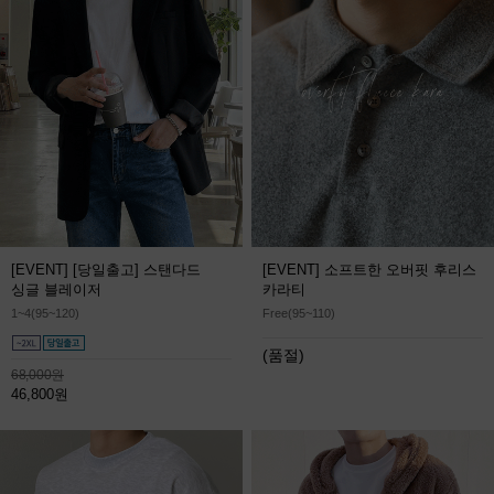
[EVENT] [당일출고] 스탠다드
[EVENT] 소프트한 오버핏 후리스
싱글 블레이저
카라티
1~4(95~120)
Free(95~110)
(품절)
68,000원
46,800원