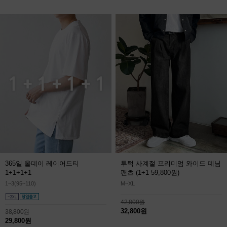
365일 올데이 레이어드티
투턱 사계절 프리미엄 와이드 데님
1+1+1+1
팬츠
(1+1 59,800원)
1~3(95~110)
M~XL
42,800원
32,800원
38,800원
29,800원