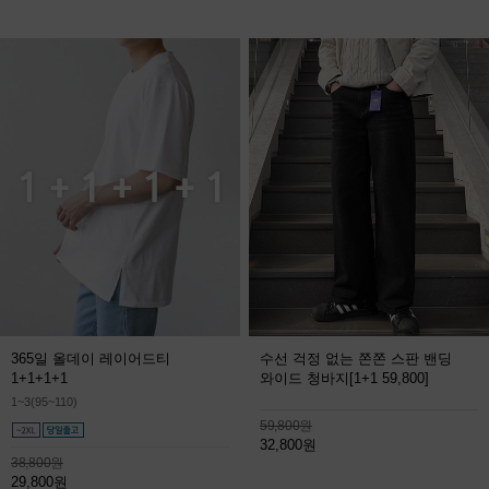
365일 올데이 레이어드티
수선 걱정 없는 쫀쫀 스판 밴딩
1+1+1+1
와이드 청바지
[1+1 59,800]
1~3(95~110)
59,800원
32,800원
38,800원
29,800원