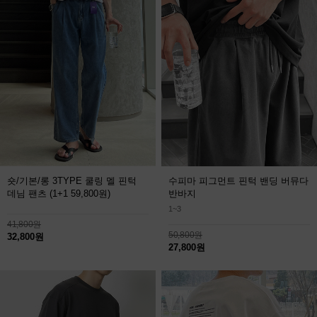
숏/기본/롱 3TYPE 쿨링 멜 핀턱
수피마 피그먼트 핀턱 밴딩 버뮤다
데님 팬츠
(1+1 59,800원)
반바지
1~3
41,800원
50,800원
32,800원
27,800원