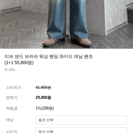
이브 샌드 브러쉬 워싱 밴딩 와이드 데님 팬츠
(1+1 55,800원)
S~2XL
소비자가
41,800원
판매가
29,800원
적립금
1%(298원)
색상
사이즈