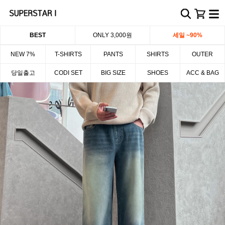
BEST
ONLY 3,000원
세일 ~90%
NEW 7%
T-SHIRTS
PANTS
SHIRTS
OUTER
당일출고
CODI SET
BIG SIZE
SHOES
ACC & BAG