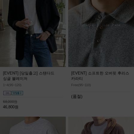
[EVENT] [당일출고] 스탠다드
[EVENT] 소프트한 오버핏 후리스
싱글 블레이저
카라티
1~4(95~120)
Free(95~110)
(품절)
68,000원
46,800원