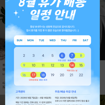
투턱 사계절 프리미엄 와이드 데님
에어로 쿨에버 절개 오버핏 긴팔
팬츠
(1+1 59,800원)
티셔츠
M~XL
M~XL
42,800원
45,900원
32,800원
32,800원