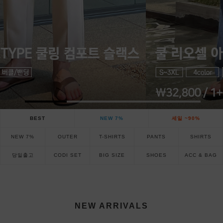
BEST
NEW 7%
세일 ~90%
NEW 7%
OUTER
T-SHIRTS
PANTS
SHIRTS
당일출고
CODI SET
BIG SIZE
SHOES
ACC & BAG
NEW ARRIVALS