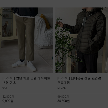
[EVENT] 양털 기모 골덴 테이퍼드
[EVENT] 남녀공용 젤린 초경량
밴딩 팬츠
후드패딩
0~2
M~2XL
42,800원
99,800원
9,900원
34,800원