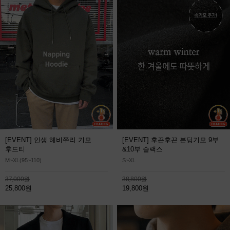
[EVENT] 인생 헤비쭈리 기모
[EVENT] 후끈후끈 본딩기모 9부
후드티
&10부 슬랙스
M~XL(95~110)
S~XL
37,000원
38,800원
25,800원
19,800원