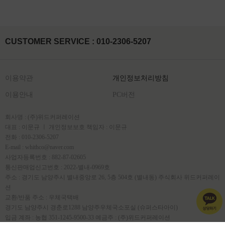
CUSTOMER SERVICE : 010-2306-5207
이용약관
개인정보처리방침
이용안내
PC버전
회사명 : (주)위드커퍼레이션
대표 : 이문규 ㅣ 개인정보보호 책임자 : 이문규
전화 : 010-2306-5207
E-mail : whithco@naver.com
사업자등록번호 : 882-87-02605
통신판매업신고번호 : 2022-별내-0969호
주소 : 경기도 남양주시 별내중앙로 26, 5층 504호 (별내동) 주식회사 위드커퍼레이
션
교환/반품 주소 : 우체국택배
경기도 남양주시 경춘로1288 남양주우체국소포실 (슈퍼스타아이)
입금 계좌 : 농협 351-1245-9500-33 예금주 : (주)위드커퍼레이션