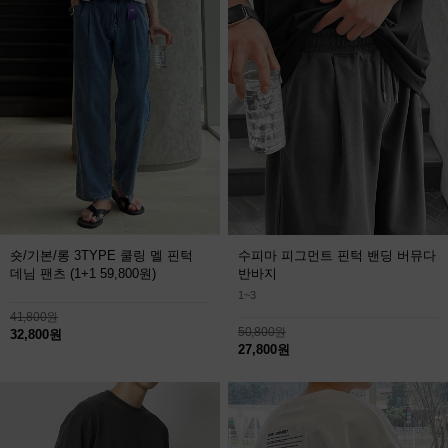
숏/기본/롱 3TYPE 쿨링 멜 핀턱
수피마 피그먼트 핀턱 밴딩 버뮤다
데님 팬츠
(1+1 59,800원)
반바지
1~3
41,800원
50,800원
32,800원
27,800원