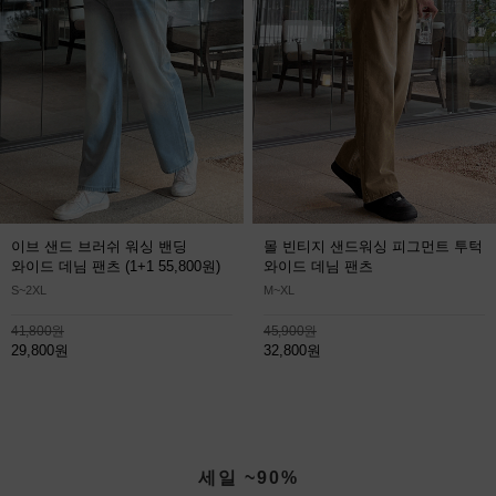
이브 샌드 브러쉬 워싱 밴딩
몰 빈티지 샌드워싱 피그먼트 투턱
와이드 데님 팬츠
(1+1 55,800원)
와이드 데님 팬츠
S~2XL
M~XL
41,800원
45,900원
29,800원
32,800원
세일 ~90%