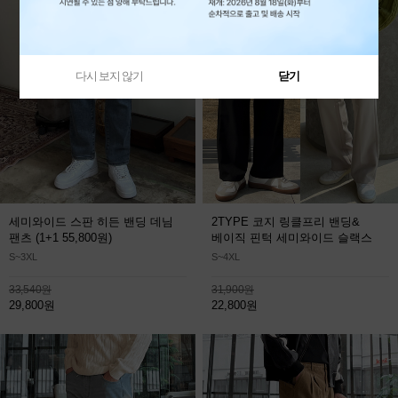
다시 보지 않기
닫기
세미와이드 스판 히든 밴딩 데님
2TYPE 코지 링클프리 밴딩&
팬츠
(1+1 55,800원)
베이직 핀턱 세미와이드 슬랙스
S~3XL
S~4XL
33,540원
31,900원
29,800원
22,800원