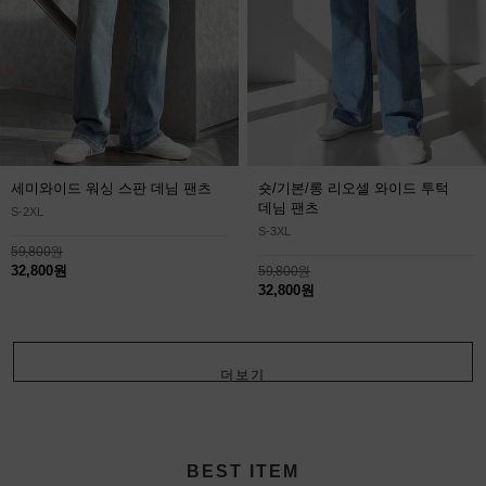
세미와이드 워싱 스판 데님 팬츠
숏/기본/롱 리오셀 와이드 투턱
데님 팬츠
S-2XL
S-3XL
59,800원
32,800원
59,800원
32,800원
더보기
+
BEST ITEM