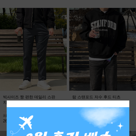
빅사이즈 짱 편한 데일리 스판
람 스탠포드 자수 후드 티츠
치노팬츠
FREE
113,800원
31,900원
59,800원
26,800원