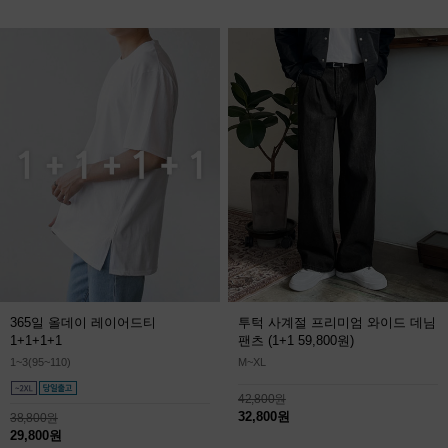
365일 올데이 레이어드티
투턱 사계절 프리미엄 와이드 데님
1+1+1+1
팬츠
(1+1 59,800원)
1~3(95~110)
M~XL
42,800원
32,800원
38,800원
29,800원