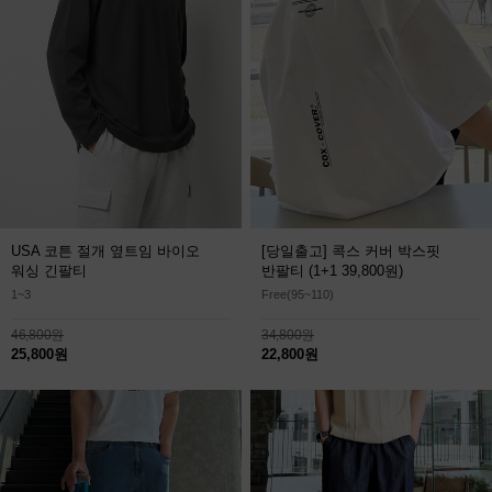
USA 코튼 절개 옆트임 바이오
[당일출고] 콕스 커버 박스핏
워싱 긴팔티
반팔티
(1+1 39,800원)
1~3
Free(95~110)
46,800원
34,800원
25,800원
22,800원