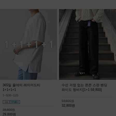
365일 올데이 레이어드티
수선 걱정 없는 쫀쫀 스판 밴딩
1+1+1+1
와이드 청바지
[1+1 59,800]
1~3(95~110)
59,800원
32,800원
38,800원
29,800원