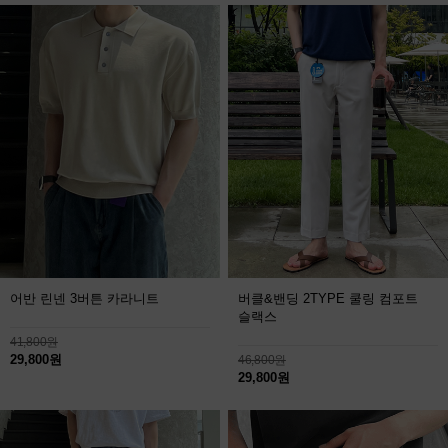
어반 린넨 3버튼 카라니트
버클&밴딩 2TYPE 쿨링 컴포트
슬랙스
41,800원
29,800원
46,800원
29,800원