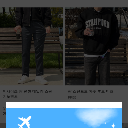
빅사이즈 짱 편한 데일리 스판
람 스탠포드 자수 후드 티츠
치노팬츠
FREE
113,800원
31,900원
59,800원
26,800원