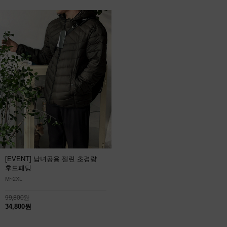
[EVENT] 남녀공용 젤린 초경량
후드패딩
M~2XL
99,800원
34,800원