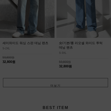
세미와이드 워싱 스판 데님 팬츠
숏/기본/롱 리오셀 와이드 투턱
데님 팬츠
S-2XL
S-3XL
59,800원
32,800원
59,800원
32,800원
더보기
+
BEST ITEM