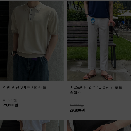
어반 린넨 3버튼 카라니트
버클&밴딩 2TYPE 쿨링 컴포트
슬랙스
41,800원
29,800원
46,800원
29,800원