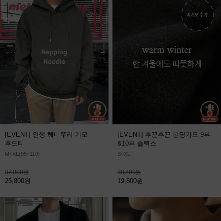
[EVENT] 인생 헤비쭈리 기모
[EVENT] 후끈후끈 본딩기모 9부
후드티
&10부 슬랙스
M~XL(95~110)
S~XL
37,000원
38,800원
25,800원
19,800원