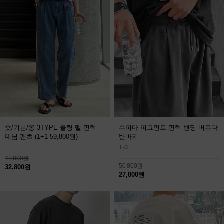
숏/기본/롱 3TYPE 쿨링 멜 핀턱
수피마 피그먼트 핀턱 밴딩 버뮤다
데님 팬츠
(1+1 59,800원)
반바지
1~3
41,800원
50,800원
32,800원
27,800원