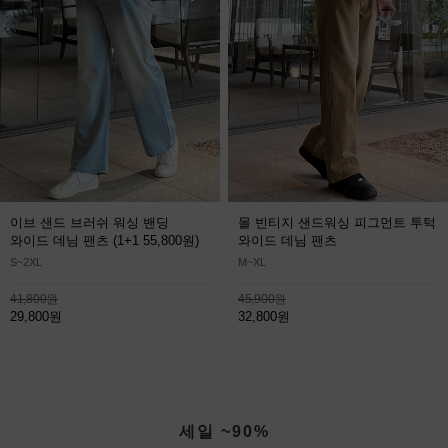
이브 샌드 브러쉬 워싱 밴딩
몰 빈티지 샌드워싱 피그먼트 투턱
와이드 데님 팬츠
(1+1 55,800원)
와이드 데님 팬츠
S~2XL
M~XL
41,800원
45,900원
29,800원
32,800원
세일 ~90%