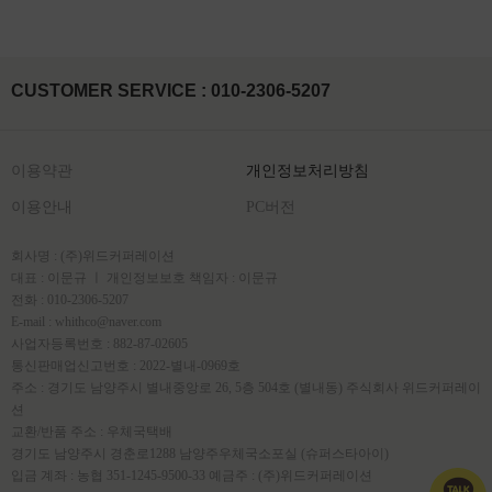
CUSTOMER SERVICE : 010-2306-5207
이용약관
개인정보처리방침
이용안내
PC버전
회사명 : (주)위드커퍼레이션
대표 : 이문규 ㅣ 개인정보보호 책임자 : 이문규
전화 : 010-2306-5207
E-mail : whithco@naver.com
사업자등록번호 : 882-87-02605
통신판매업신고번호 : 2022-별내-0969호
주소 : 경기도 남양주시 별내중앙로 26, 5층 504호 (별내동) 주식회사 위드커퍼레이
션
교환/반품 주소 : 우체국택배
경기도 남양주시 경춘로1288 남양주우체국소포실 (슈퍼스타아이)
입금 계좌 : 농협 351-1245-9500-33 예금주 : (주)위드커퍼레이션