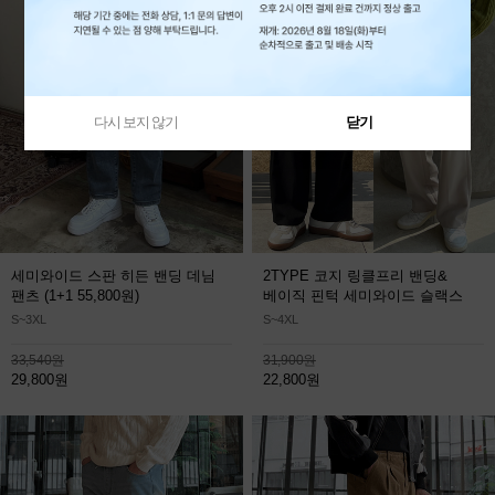
다시 보지 않기
닫기
세미와이드 스판 히든 밴딩 데님
2TYPE 코지 링클프리 밴딩&
팬츠
(1+1 55,800원)
베이직 핀턱 세미와이드 슬랙스
S~3XL
S~4XL
33,540원
31,900원
29,800원
22,800원