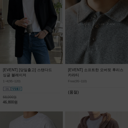
[EVENT] [당일출고] 스탠다드
[EVENT] 소프트한 오버핏 후리스
싱글 블레이저
카라티
1~4(95~120)
Free(95~110)
(품절)
68,000원
46,800원