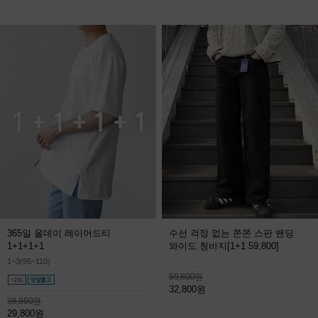
365일 올데이 레이어드티
수선 걱정 없는 쫀쫀 스판 밴딩
1+1+1+1
와이드 청바지
[1+1 59,800]
1~3(95~110)
59,800원
32,800원
38,800원
29,800원