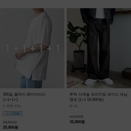
365일 올데이 레이어드티
투턱 사계절 프리미엄 와이드 데님
1+1+1+1
팬츠
(1+1 59,800원)
1~3(95~110)
M~XL
42,800원
32,800원
38,800원
29,800원