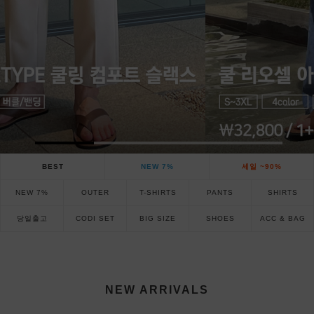
BEST
NEW 7%
세일 ~90%
NEW 7%
OUTER
T-SHIRTS
PANTS
SHIRTS
당일출고
CODI SET
BIG SIZE
SHOES
ACC & BAG
NEW ARRIVALS