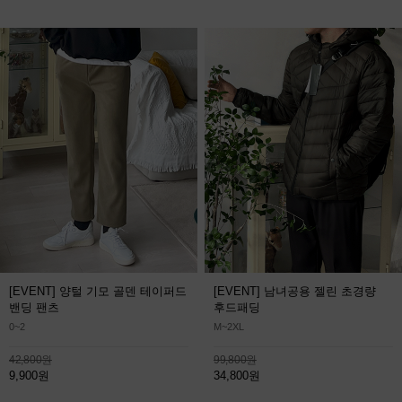
[EVENT] 양털 기모 골덴 테이퍼드
[EVENT] 남녀공용 젤린 초경량
밴딩 팬츠
후드패딩
0~2
M~2XL
42,800원
99,800원
9,900원
34,800원