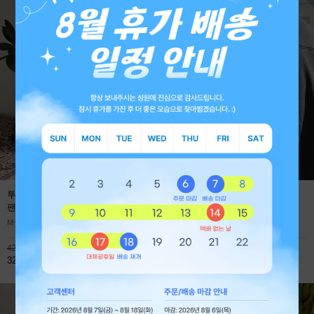
투턱 사계절 프리미엄 와이드 데님
에어로 쿨에버 절개 오버핏 긴팔
팬츠
(1+1 59,800원)
티셔츠
M~XL
M~XL
42,800원
45,900원
32,800원
32,800원