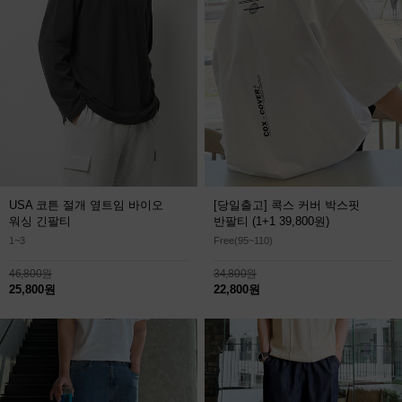
USA 코튼 절개 옆트임 바이오
[당일출고] 콕스 커버 박스핏
워싱 긴팔티
반팔티
(1+1 39,800원)
1~3
Free(95~110)
46,800원
34,800원
25,800원
22,800원