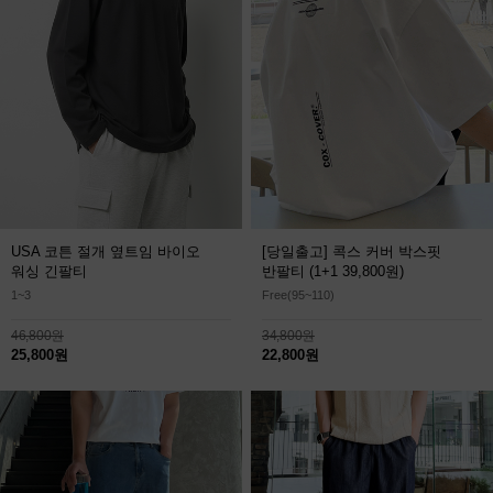
USA 코튼 절개 옆트임 바이오
[당일출고] 콕스 커버 박스핏
워싱 긴팔티
반팔티
(1+1 39,800원)
1~3
Free(95~110)
46,800원
34,800원
25,800원
22,800원