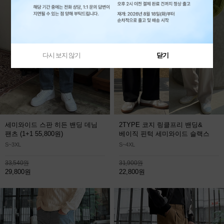
다시 보지 않기
닫기
세미와이드 스판 히든 밴딩 데님
2TYPE 코지 링클프리 밴딩&
팬츠
(1+1 55,800원)
베이직 핀턱 세미와이드 슬랙스
S~3XL
S~4XL
33,540원
31,900원
29,800원
22,800원