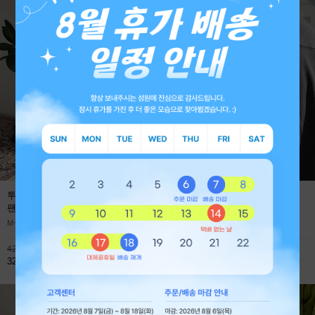
투턱 사계절 프리미엄 와이드 데님
에어로 쿨에버 절개 오버핏 긴팔
팬츠
(1+1 59,800원)
티셔츠
M~XL
M~XL
42,800원
45,900원
32,800원
32,800원