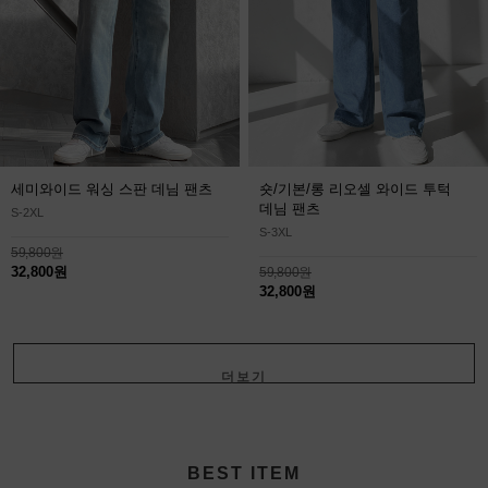
세미와이드 워싱 스판 데님 팬츠
숏/기본/롱 리오셀 와이드 투턱
데님 팬츠
S-2XL
S-3XL
59,800원
32,800원
59,800원
32,800원
더보기
+
BEST ITEM