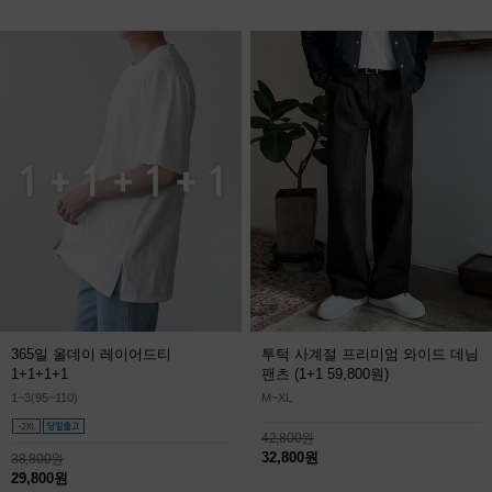
365일 올데이 레이어드티
투턱 사계절 프리미엄 와이드 데님
1+1+1+1
팬츠
(1+1 59,800원)
1~3(95~110)
M~XL
42,800원
32,800원
38,800원
29,800원