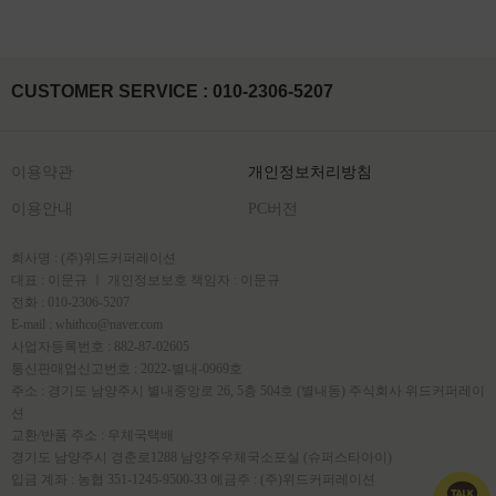
CUSTOMER SERVICE : 010-2306-5207
이용약관
개인정보처리방침
이용안내
PC버전
회사명 : (주)위드커퍼레이션
대표 : 이문규 ㅣ 개인정보보호 책임자 : 이문규
전화 : 010-2306-5207
E-mail : whithco@naver.com
사업자등록번호 : 882-87-02605
통신판매업신고번호 : 2022-별내-0969호
주소 : 경기도 남양주시 별내중앙로 26, 5층 504호 (별내동) 주식회사 위드커퍼레이
션
교환/반품 주소 : 우체국택배
경기도 남양주시 경춘로1288 남양주우체국소포실 (슈퍼스타아이)
입금 계좌 : 농협 351-1245-9500-33 예금주 : (주)위드커퍼레이션