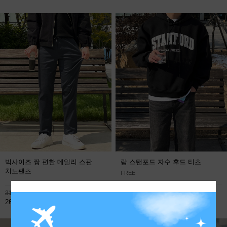
빅사이즈 짱 편한 데일리 스판
람 스탠포드 자수 후드 티츠
치노팬츠
FREE
113,800원
31,900원
59,800원
26,800원