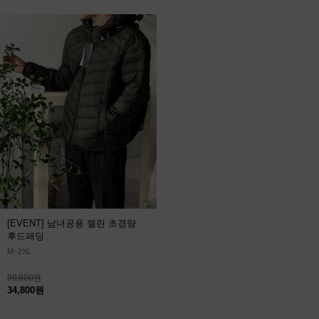
[EVENT] 남녀공용 젤린 초경량
후드패딩
M~2XL
99,800원
34,800원