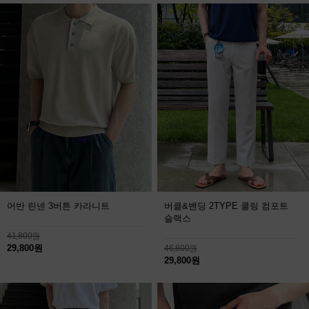
어반 린넨 3버튼 카라니트
버클&밴딩 2TYPE 쿨링 컴포트
슬랙스
41,800원
29,800원
46,800원
29,800원