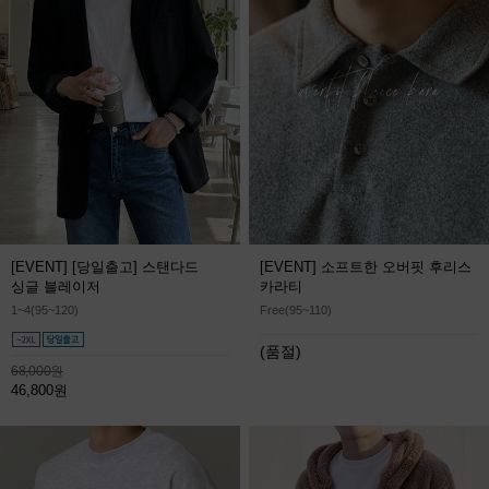
[EVENT] [당일출고] 스탠다드
[EVENT] 소프트한 오버핏 후리스
싱글 블레이저
카라티
1~4(95~120)
Free(95~110)
(품절)
68,000원
46,800원