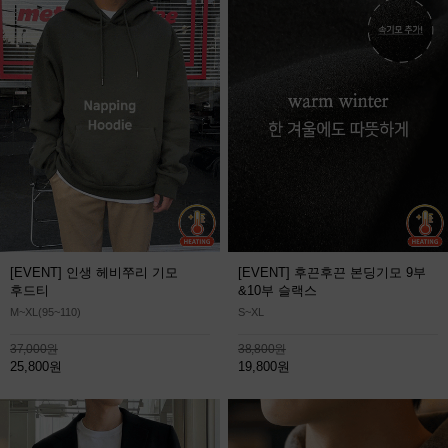
[EVENT] 인생 헤비쭈리 기모
[EVENT] 후끈후끈 본딩기모 9부
후드티
&10부 슬랙스
M~XL(95~110)
S~XL
37,000원
38,800원
25,800원
19,800원