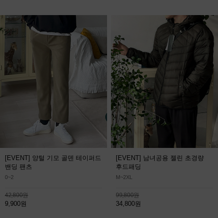
[EVENT] 양털 기모 골덴 테이퍼드
[EVENT] 남녀공용 젤린 초경량
밴딩 팬츠
후드패딩
0~2
M~2XL
42,800원
99,800원
9,900원
34,800원