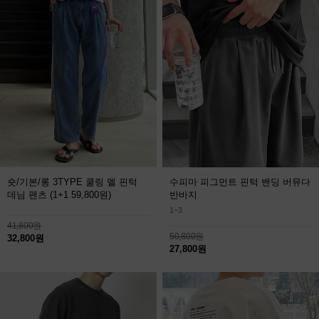
숏/기본/롱 3TYPE 쿨링 멜 핀턱
수피마 피그먼트 핀턱 밴딩 버뮤다
데님 팬츠
(1+1 59,800원)
반바지
1~3
41,800원
50,800원
32,800원
27,800원