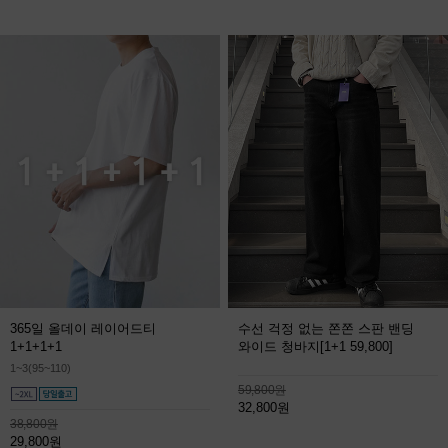
365일 올데이 레이어드티
수선 걱정 없는 쫀쫀 스판 밴딩
1+1+1+1
와이드 청바지
[1+1 59,800]
1~3(95~110)
59,800원
32,800원
38,800원
29,800원