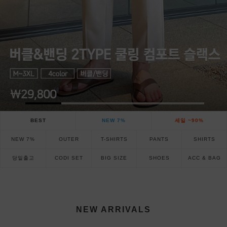
BEST
NEW 7%
세일 ~90%
NEW 7%
OUTER
T-SHIRTS
PANTS
SHIRTS
당일출고
CODI SET
BIG SIZE
SHOES
ACC & BAG
NEW ARRIVALS