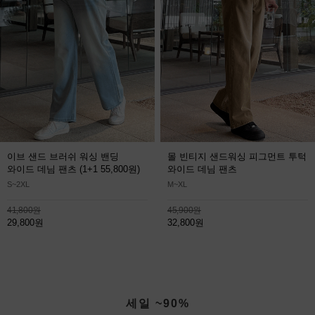
이브 샌드 브러쉬 워싱 밴딩
몰 빈티지 샌드워싱 피그먼트 투턱
와이드 데님 팬츠
(1+1 55,800원)
와이드 데님 팬츠
S~2XL
M~XL
41,800원
45,900원
29,800원
32,800원
세일 ~90%