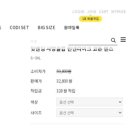
LOGIN
JOIN
CART
MYPAGE
1초 회원가입
1
CODI SET
BIG SIZE
원마일룩
리뷰
뒷밴딩 사방슬랍 린넨라이크 코튼 팬츠
S~3XL
소비자가
59,800원
판매가
32,800 원
적립금
328 원 적립
색상
사이즈