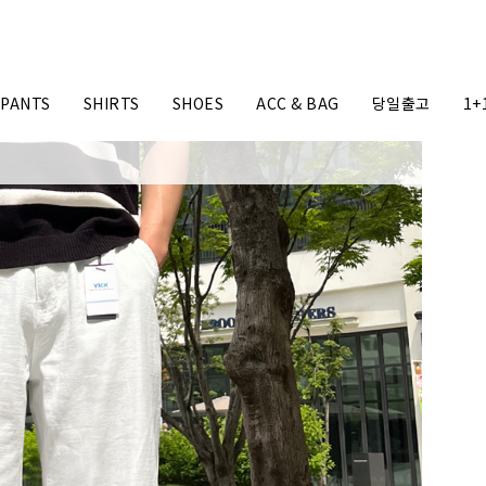
PANTS
SHIRTS
SHOES
ACC & BAG
당일출고
1+