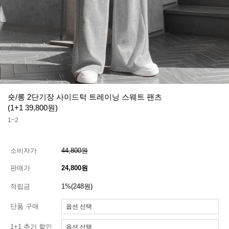
숏/롱 2단기장 사이드턱 트레이닝 스웨트 팬츠
(1+1 39,800원)
1~2
소비자가
44,800원
판매가
24,800원
적립금
1%(248원)
단품 구매
1+1 추가 할인