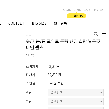
LOGIN
JOIN
CART
MYPAGE
1초 회원가입
1
CODI SET
BIG SIZE
원마일룩
리뷰
숏/기본/롱 포인트 투턱 밴딩 스판 벌룬핏
데님 팬츠
F1~F3
소비자가
53,800원
판매가
32,800 원
적립금
328 원 적립
색상
기장