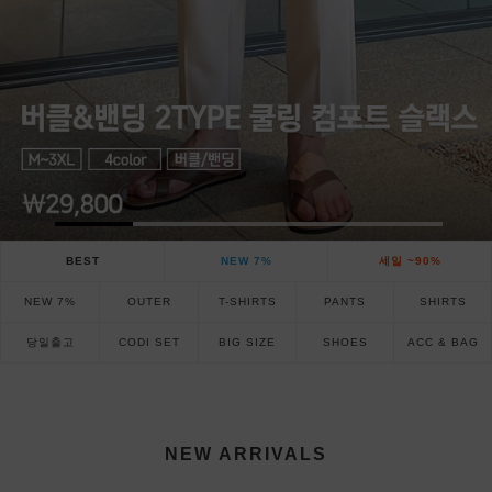
BEST
NEW 7%
세일 ~90%
NEW 7%
OUTER
T-SHIRTS
PANTS
SHIRTS
당일출고
CODI SET
BIG SIZE
SHOES
ACC & BAG
NEW ARRIVALS