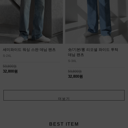
세미와이드 워싱 스판 데님 팬츠
숏/기본/롱 리오셀 와이드 투턱
데님 팬츠
S-2XL
S-3XL
59,800원
32,800원
59,800원
32,800원
더보기
+
BEST ITEM