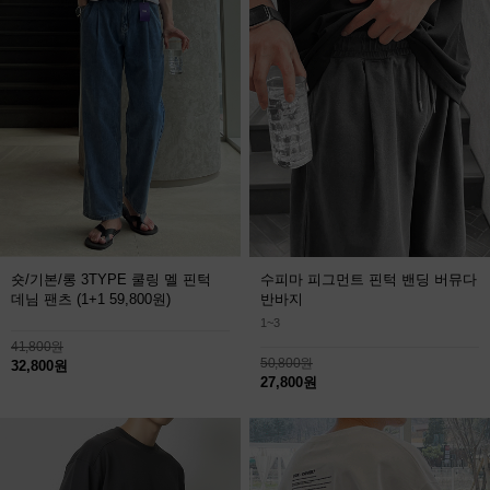
숏/기본/롱 3TYPE 쿨링 멜 핀턱
수피마 피그먼트 핀턱 밴딩 버뮤다
데님 팬츠
(1+1 59,800원)
반바지
1~3
41,800원
50,800원
32,800원
27,800원