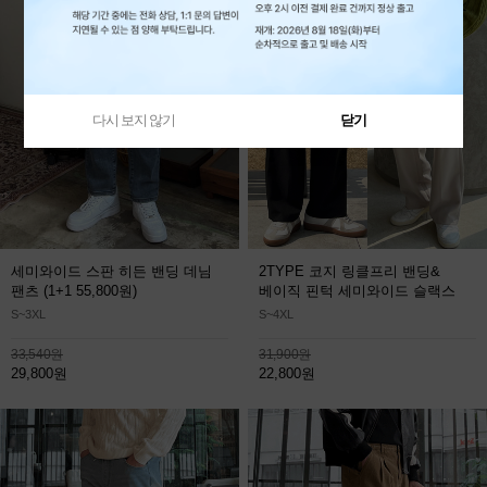
다시 보지 않기
닫기
세미와이드 스판 히든 밴딩 데님
2TYPE 코지 링클프리 밴딩&
팬츠
(1+1 55,800원)
베이직 핀턱 세미와이드 슬랙스
S~3XL
S~4XL
33,540원
31,900원
29,800원
22,800원