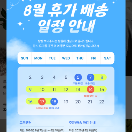
투턱 사계절 프리미엄 와이드 데님
에어로 쿨에버 절개 오버핏 긴팔
팬츠
(1+1 59,800원)
티셔츠
M~XL
M~XL
42,800원
45,900원
32,800원
32,800원