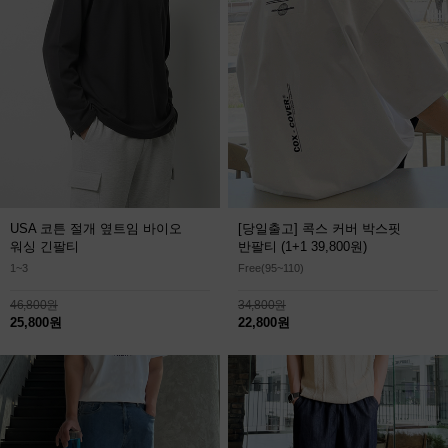
USA 코튼 절개 옆트임 바이오
[당일출고] 콕스 커버 박스핏
워싱 긴팔티
반팔티
(1+1 39,800원)
1~3
Free(95~110)
46,800원
34,800원
25,800원
22,800원