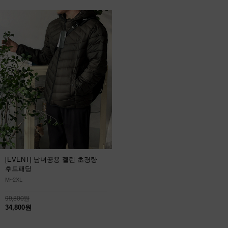
[EVENT] 남녀공용 젤린 초경량
후드패딩
M~2XL
99,800원
34,800원