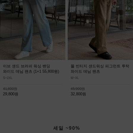
이브 샌드 브러쉬 워싱 밴딩
몰 빈티지 샌드워싱 피그먼트 투턱
와이드 데님 팬츠
(1+1 55,800원)
와이드 데님 팬츠
S~2XL
M~XL
41,800원
45,900원
29,800원
32,800원
세일 ~90%