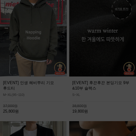
[EVENT] 인생 헤비쭈리 기모
[EVENT] 후끈후끈 본딩기모 9부
후드티
&10부 슬랙스
M~XL(95~110)
S~XL
37,000원
38,800원
25,800원
19,800원