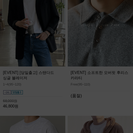
[EVENT] [당일출고] 스탠다드
[EVENT] 소프트한 오버핏 후리스
싱글 블레이저
카라티
1~4(95~120)
Free(95~110)
(품절)
68,000원
46,800원