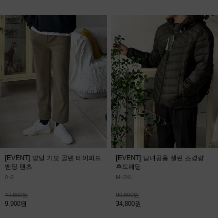
[EVENT] 양털 기모 골덴 테이퍼드
[EVENT] 남녀공용 젤린 초경량
밴딩 팬츠
후드패딩
0~2
M~2XL
42,800원
99,800원
9,900원
34,800원