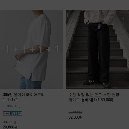
365일 올데이 레이어드티
수선 걱정 없는 쫀쫀 스판 밴딩
1+1+1+1
와이드 청바지
[1+1 59,800]
1~3(95~110)
59,800원
32,800원
38,800원
29,800원