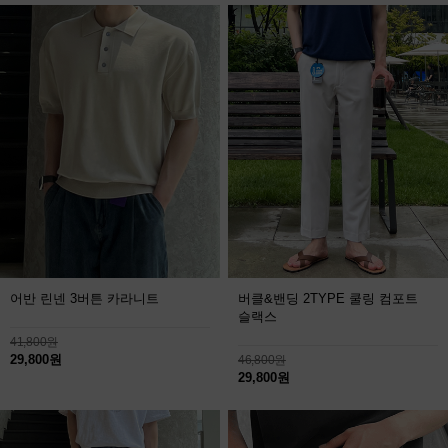
어반 린넨 3버튼 카라니트
버클&밴딩 2TYPE 쿨링 컴포트
슬랙스
41,800원
29,800원
46,800원
29,800원