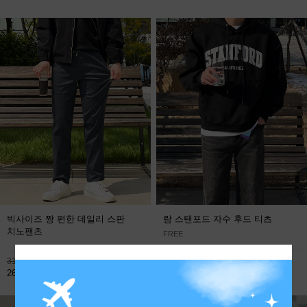
빅사이즈 짱 편한 데일리 스판
람 스탠포드 자수 후드 티츠
치노팬츠
FREE
113,800원
31,900원
59,800원
26,800원