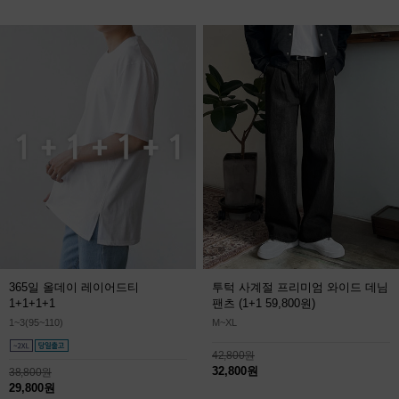
365일 올데이 레이어드티
투턱 사계절 프리미엄 와이드 데님
1+1+1+1
팬츠
(1+1 59,800원)
1~3(95~110)
M~XL
42,800원
32,800원
38,800원
29,800원