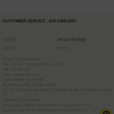
CUSTOMER SERVICE : 010-2306-5207
이용약관
개인정보처리방침
이용안내
PC버전
회사명 : (주)위드커퍼레이션
대표 : 이문규 ㅣ 개인정보보호 책임자 : 이문규
전화 : 010-2306-5207
E-mail : whithco@naver.com
사업자등록번호 : 882-87-02605
통신판매업신고번호 : 2022-별내-0969호
주소 : 경기도 남양주시 별내중앙로 26, 5층 504호 (별내동) 주식회사 위드커퍼레이
션
교환/반품 주소 : 우체국택배
경기도 남양주시 경춘로1288 남양주우체국소포실 (슈퍼스타아이)
입금 계좌 : 농협 351-1245-9500-33 예금주 : (주)위드커퍼레이션