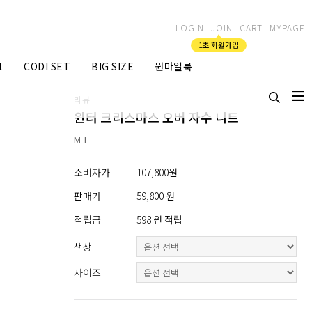
LOGIN
JOIN
CART
MYPAGE
1초 회원가입
1
CODI SET
BIG SIZE
원마일룩
리뷰
윈터 크리스마스 오버 자수 니트
M-L
소비자가
107,800원
판매가
59,800 원
적립금
598 원 적립
색상
사이즈