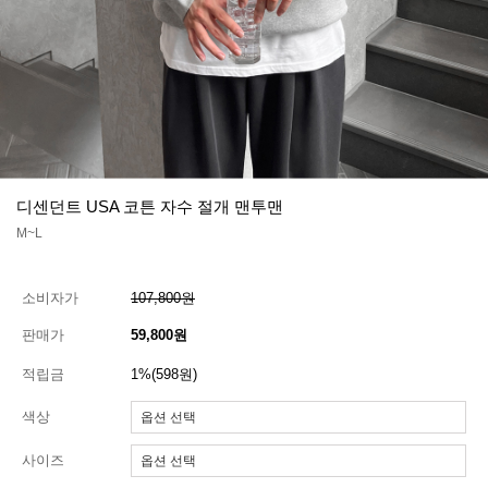
디센던트 USA 코튼 자수 절개 맨투맨
M~L
소비자가
107,800원
판매가
59,800원
적립금
1%(598원)
색상
사이즈