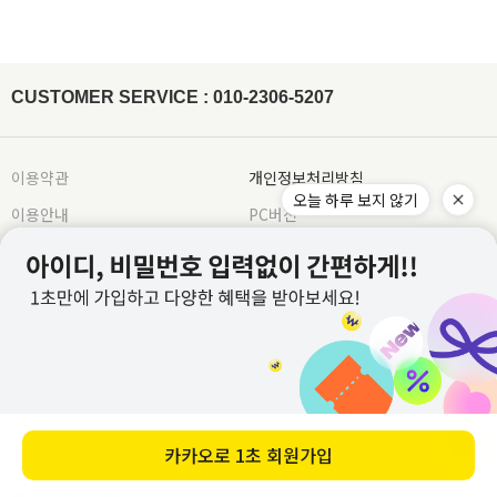
[ex:언더웨어,향수,화장품 등 상품의 포장을 훼손하거나 조금이라도 사용한 경우]
비틀기 X 표백제 X
(주문건이 다르나 묶음 발송 될 경우 수령 후 문의주시면 배송비는 환불 처리 도와드리
[ex: 가죽재질/합성피혁 소재의 신발, 가방등의 경우 착용으로 인한 주름이 생긴 경우]
겠습니다.)
나일론 Nylon
- 상품의 사용 또는 일부 소비로 인하여 상품의 가치가 감소 또는 훼손 된 경우
주문하신 상품 중에 배송지연 상품이 있을 경우 배송가능한 상품을 먼저 부분배송 해드
립니다.
제작업체 및 제작 공정에 따라 상품 텍의 유무가 달라질 수 있습니다. 이것은 불량 사유
드라이클리닝, 손세탁이 모두 가능하고, 물에 장시간 방치 시 이염이 발
가 되지 않습니다.
생할 수 있으니 가급적 빠른 시간 내에 세탁해주세요. 손세탁 시 중성세
제를 이용하여 약하게 단독 세탁 하고, 가볍게 물기 제거 후 그늘에서
텍이 부착된 상품의 경우에는 텍 손상없이 그대로 보내주셔야 교환/반품 처리가 가능합
CUSTOMER SERVICE : 010-2306-5207
자연 건조해주시기 바랍니다.
※ 금지사항 : 기계세탁 X 삶기 X 건조기
니다.
X 비틀기 X 표백제 X
워싱처리된 상품의 진한정도가 다를 경우 불량으로 처리가 불가합니다.(제품마다 상이
합니다.)
레이온(인견) Rayon
잘라도 무관한 실밥의 경우 불량으로 처리가 불가합니다.
물에 장시간 방치하거나 열을 가할 경우 변형이 올 수 있으니 드라이클
이용약관
개인정보처리방침
리닝을 권장합니다. 손세탁 시 30℃ 이하 차가운 물에 중성세제로 약하
게 단독 세탁하거나 망에 넣은 후 울코스로 단독 기계세탁 해주세요. 가
이용안내
PC버전
급적 단시간에 세탁하고, 건조기 사용을 금합니다. 탈색의 우려가 있으
니 가볍게 물기를 제거한 뒤 그늘에서 자연 건조해주세요.
※ 금지사항
: 삶기 X 건조기 X 비틀기 X 표백제 X 섬유유연제 X
회사명 : (주)위드커퍼레이션
아크릴 Acrylic
대표 : 이문규 ㅣ 개인정보보호 책임자 : 이문규
변형을 방지하기 위해 가급적 드라이클리닝을 권장합니다. 손세탁을
전화 : 010-2306-5207
할 경우 울샴푸를 사용하여 약하게 단독 세탁하고 수건에 말아서 물기
를 제거해주세요. 열에 약하므로 건조기 사용을 피하고 그늘진 곳에 뉘
E-mail : whithco@naver.com
어서 자연 건조해주세요. 보관 시 옷걸이에 걸어놓지 말고 접어서 보관
사업자등록번호 : 882-87-02605
해주시기 바랍니다.
※ 금지사항 : 기계세탁 X 삶기 X 건조기 X 비틀기
X 표백제 X
통신판매업신고번호 : 2022-별내-0969호
주소 : 경기도 남양주시 별내중앙로 26, 5층 504호 (별내동) 주식회사 위드커퍼레이션
앙고라 Angora
교환/반품 주소 : 우체국택배
손상이나 변형을 방지하기 위해 가급적 드라이클리닝을 권장합니다.
부득이하게 손세탁을 해야 할 경우 울 전용 세제로 약하게 단독 세탁해
경기도 남양주시 경춘로1288 남양주우체국소포실 (슈퍼스타아이)
주세요. 비틀지 말고 가볍게 물기를 제거 후 그늘진 곳에 뉘어서 자연
입금 계좌 : 농협 351-1245-9500-33 예금주 : (주)위드커퍼레이션
건조해주시기 바랍니다.
※ 금지사항 : 기계세탁 X 삶기 X 건조기 X 비
틀기 X 표백제 X