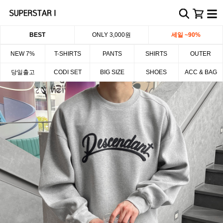
BEST
ONLY 3,000원
세일 ~90%
NEW 7%
T-SHIRTS
PANTS
SHIRTS
OUTER
당일출고
CODI SET
BIG SIZE
SHOES
ACC & BAG