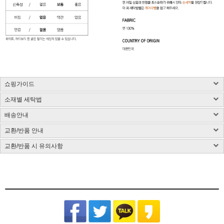
쇼핑가이드
소재별 세탁법
구매 시 유의사항 : 화이트컬러는 약간의 비침이 있을 수 있습니다.
제품소재 : 사이즈 표 참고, 총기장은 카라를 제외한 길이입니다.(단위:cm)
배송안내
사이즈 측정방법에 따라 1~3cm 정도 오차가 있을 수 있습니다.
염색된 원단, 검은색 등 어두운 컬러는 어떤 소재든 물 빠짐이 있을 수 있습니다.
색상 : 구매옵션 선택란 참고, 디테일 컷이 실제 제품색상과 가장 흡사합니다.
밝은 컬러의 가방, 의류와 착용은 주의해 주시고 세탁 시 단독 세탁해 주시기 바랍니다.
교환/반품 안내
국내배송
색상은 모니터에 따라 차이가 있을 수 있습니다.
제품 케어라벨이 미부착된 상품은 하단 소재별 세탁법 및 금지사항을 참고 부탁드립니
CJ대한통운(1588-1255)을 통한 배송 업무를 보고 있습니다.
치수 : 사이즈표 참고
다.
교환/반품 시 유의사항
CJ대한통운(1588-1255)로 전화 후 안내 음성에 따라 진행
배송지역은 전국입니다.
제조국 : 한국(제조시기에 따라 변경)
다림질은 필요시 반드시 스팀다리미 사용이 필요합니다.
교환/반품 게시글 작성 및 택배비 동봉 또는 입금
기본 배송료는 3,000원이며 (제주/도서산간지역 추가비용 발생) 5만원 이상 결제시 무
제조사 : 전자상거래업 특성상 정보보안사항
(꼭 주의해 주세요) 건식 다리미 사용 시 제품이 손상될 수 있습니다.
※아래의 경우, 교환 및 반품의 처리가 제한적일 수 있으니 반송 전 연락 부탁
[동봉된 택배비 분실시 재 부담되실 수 있으니 꼼꼼한 포장 부탁드립니다]
료배송입니다.
드립니다.
세탁방법 : 드라이크리닝 권장, 분리 세탁 권장
잘못된 세탁 방법으로 인한 상품의 변형은 당사에서 책임을 지지 않습니다.
슈퍼스타아이 반입확인 후 게시판 문의 기준으로 처리 진행
배송준비 기간은 주문/결제일로부터 2~7일 정도가 소요됩니다. (토,일,공휴일 제외)
품질보증기준 : 관련법 및 소비자 분쟁해결 규정에 따름
반품기한이 경과한 경우(상품수령 후 7일)
[상품 수령일로부터 7일이내 청약철회 가능합니다.]
주문제작상품/사입상품 또는 악세사리/가방/신발의 경우 2~4일 추가 소요되며, 도서
면 Cotton
- 전자 상거래법에 의거하여 상품은 수령일로부터 7일이내 청약철회가 가능합니다
A/S 책임자 : 고객센터 010-2306-5207
제주/도서산간지역 추가비용 발생
산간지역의 경우 택배사의 상황에 따라 추가 소요될 수 있습니다.
원단 손상이나 변형을 방지하기 위해 가급적 드라이클리닝을 권장합니
개인 책임이 있는 사유로 상품 손상 및 분실된 경우
타 택배 이용시 선불로 결제 후 보내주세요.
제품입고 및 배송 지연시에는 별도로 SMS 안내를 해드리고 있으며, 간혹 수신이 불가
다. 손세탁을 할 경우 30℃ 이하 차가운 물에서 중성세제로 약하게 세
- 착용흔적, 세탁, 수선, 택 손상, 고의 훼손
한 점 양해부탁드립니다.
탁하고, 기계 세탁 시 뒤집어서 망에 넣은 후 울 코스로 세탁해주세요.
[ex:심한구김 / 담배냄새등의 악취 / 탈취제 또는 향수 사용 / 착용 후 외출 / 원단훼손 등]
장시간 물에 방치 시 탈색이 우려되오니 주의하고 세탁 후에는 가볍게
주문건이 다를 경우 묶음배송이 불가하나 주문상품에 따라 상이할수 있습니다.
[ex:포장제거 또는 잠깐의 착용으로 인하여 흰색 의류에 오염이 되었거나, 늘어난 경우(나시,언더웨어)]
물기를 제거한 뒤 그늘에서 자연 건조해주세요.
※ 금지사항 : 건조기 X
묶음배송을 원할시 게시판에 문의글을 남겨주시면 묶음배송 처리 해드리겠습니다.