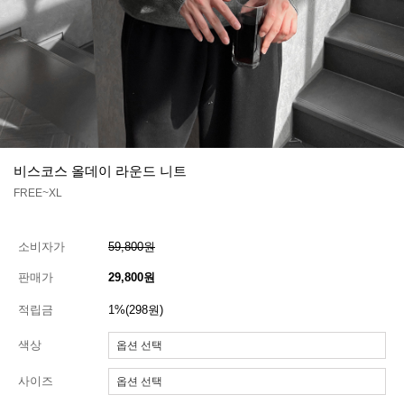
비스코스 올데이 라운드 니트
FREE~XL
소비자가
59,800원
판매가
29,800원
적립금
1%(298원)
색상
사이즈