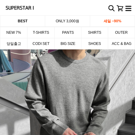
BEST
ONLY 3,000원
세일 ~90%
NEW 7%
T-SHIRTS
PANTS
SHIRTS
OUTER
당일출고
CODI SET
BIG SIZE
SHOES
ACC & BAG