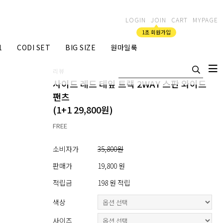
LOGIN
JOIN
CART
MYPAGE
1초 회원가입
1
CODI SET
BIG SIZE
원마일룩
리뷰
사이드 레드 테잎 트랙 2WAY 스판 와이드
팬츠
(1+1 29,800원)
FREE
소비자가
35,800원
판매가
19,800 원
적립금
198 원 적립
색상
사이즈