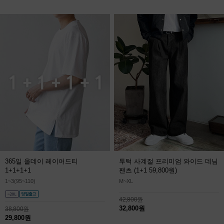
365일 올데이 레이어드티
투턱 사계절 프리미엄 와이드 데님
1+1+1+1
팬츠
(1+1 59,800원)
1~3(95~110)
M~XL
42,800원
32,800원
38,800원
29,800원