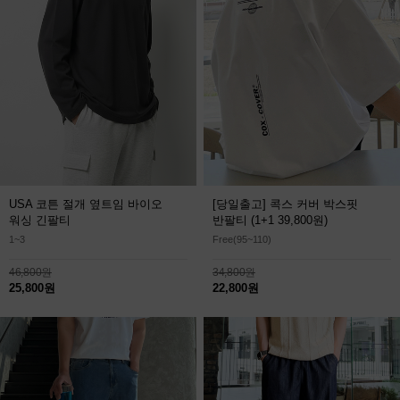
USA 코튼 절개 옆트임 바이오
[당일출고] 콕스 커버 박스핏
워싱 긴팔티
반팔티
(1+1 39,800원)
1~3
Free(95~110)
46,800원
34,800원
25,800원
22,800원