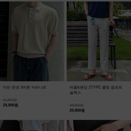
어반 린넨 3버튼 카라니트
버클&밴딩 2TYPE 쿨링 컴포트
슬랙스
41,800원
29,800원
46,800원
29,800원