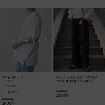
365일 올데이 레이어드티
수선 걱정 없는 쫀쫀 스판 밴딩
1+1+1+1
와이드 청바지
[1+1 59,800]
1~3(95~110)
59,800원
32,800원
38,800원
29,800원