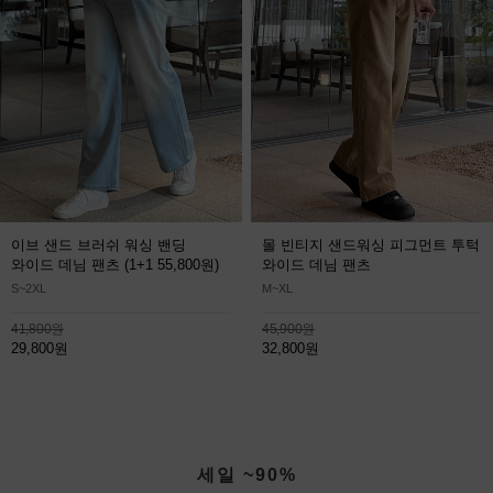
이브 샌드 브러쉬 워싱 밴딩
몰 빈티지 샌드워싱 피그먼트 투턱
와이드 데님 팬츠
(1+1 55,800원)
와이드 데님 팬츠
S~2XL
M~XL
41,800원
45,900원
29,800원
32,800원
세일 ~90%