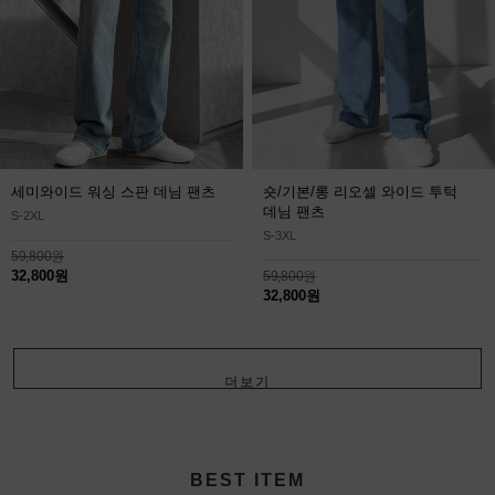
세미와이드 워싱 스판 데님 팬츠
숏/기본/롱 리오셀 와이드 투턱
데님 팬츠
S-2XL
S-3XL
59,800원
32,800원
59,800원
32,800원
더보기
+
BEST ITEM