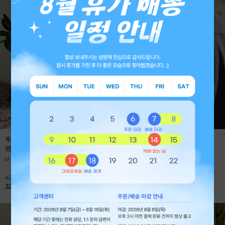
투턱 사계절 프리미엄 와이드 데님
에어로 쿨에버 절개 오버핏 긴팔
팬츠
(1+1 59,800원)
티셔츠
M~XL
M~XL
42,800원
45,900원
32,800원
32,800원