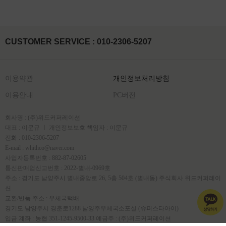
CUSTOMER SERVICE : 010-2306-5207
이용약관
개인정보처리방침
이용안내
PC버전
회사명 : (주)위드커퍼레이션
대표 : 이문규 ㅣ 개인정보보호 책임자 : 이문규
전화 : 010-2306-5207
E-mail : whithco@naver.com
사업자등록번호 : 882-87-02605
통신판매업신고번호 : 2022-별내-0969호
주소 : 경기도 남양주시 별내중앙로 26, 5층 504호 (별내동) 주식회사 위드커퍼레이
션
교환/반품 주소 : 우체국택배
경기도 남양주시 경춘로1288 남양주우체국소포실 (슈퍼스타아이)
입금 계좌 : 농협 351-1245-9500-33 예금주 : (주)위드커퍼레이션