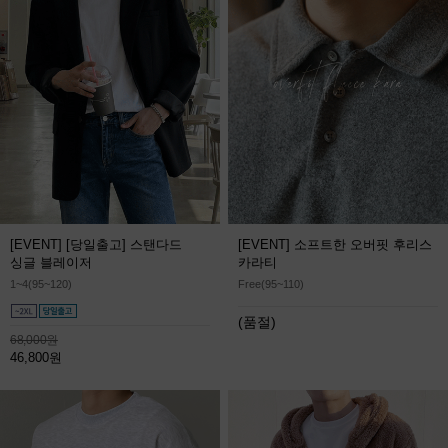
[EVENT] [당일출고] 스탠다드
[EVENT] 소프트한 오버핏 후리스
싱글 블레이저
카라티
1~4(95~120)
Free(95~110)
(품절)
68,000원
46,800원