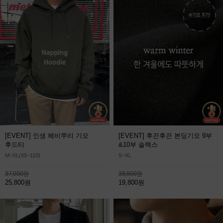
[EVENT] 인생 헤비쭈리 기모
[EVENT] 후끈후끈 본딩기모 9부
후드티
&10부 슬랙스
M~XL(95~110)
S~XL
37,000원
38,800원
25,800원
19,800원