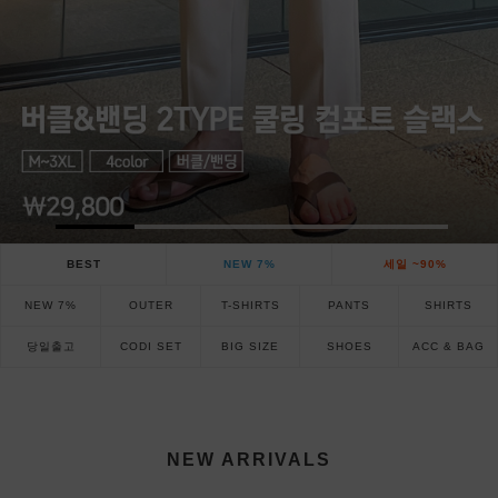
BEST
NEW 7%
세일 ~90%
NEW 7%
OUTER
T-SHIRTS
PANTS
SHIRTS
당일출고
CODI SET
BIG SIZE
SHOES
ACC & BAG
NEW ARRIVALS