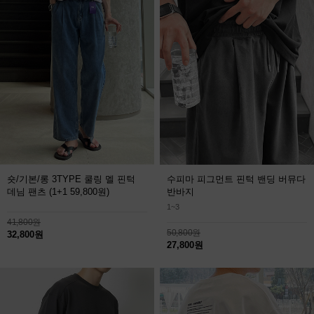
숏/기본/롱 3TYPE 쿨링 멜 핀턱
수피마 피그먼트 핀턱 밴딩 버뮤다
데님 팬츠
(1+1 59,800원)
반바지
1~3
41,800원
50,800원
32,800원
27,800원