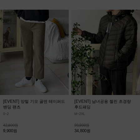
[EVENT] 양털 기모 골덴 테이퍼드
[EVENT] 남녀공용 젤린 초경량
밴딩 팬츠
후드패딩
0~2
M~2XL
42,800원
99,800원
9,900원
34,800원