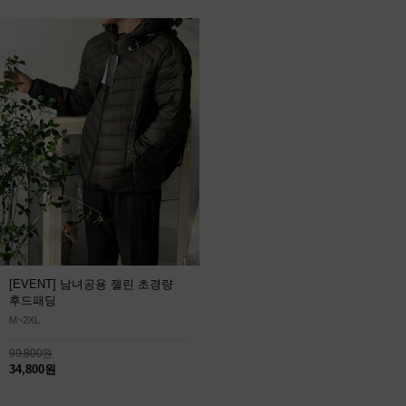
[EVENT] 남녀공용 젤린 초경량
후드패딩
M~2XL
99,800원
34,800원