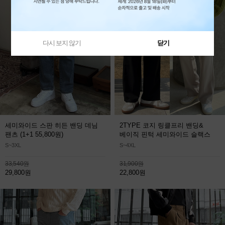
다시 보지 않기
닫기
세미와이드 스판 히든 밴딩 데님
2TYPE 코지 링클프리 밴딩&
팬츠
(1+1 55,800원)
베이직 핀턱 세미와이드 슬랙스
S~3XL
S~4XL
33,540원
31,900원
29,800원
22,800원