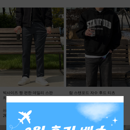
빅사이즈 짱 편한 데일리 스판
람 스탠포드 자수 후드 티츠
치노팬츠
FREE
113,800원
31,900원
59,800원
26,800원