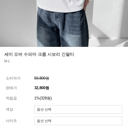
세미 오버 수피마 크롭 시보리 긴팔티
M-L
소비자가
59,800원
판매가
32,800원
적립금
1%(328원)
색상
사이즈