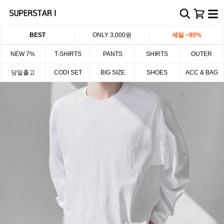
BEST
ONLY 3,000원
세일 ~90%
NEW 7%
T-SHIRTS
PANTS
SHIRTS
OUTER
당일출고
CODI SET
BIG SIZE
SHOES
ACC & BAG