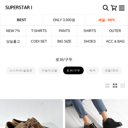
BEST
ONLY 3,000원
세일 ~90%
NEW 7%
T-SHIRTS
PANTS
SHIRTS
OUTER
당일출고
CODI SET
BIG SIZE
SHOES
ACC & BAG
로퍼/구두
스니커즈/슬립온
키높이신발
로퍼/구두
워커
샌들/쪼리