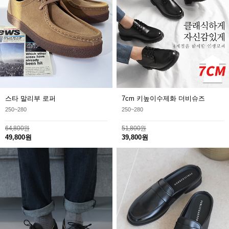
스타 말리부 로퍼
7cm 키높이수제화 더비슈즈
250~280
250~280
64,800원
51,800원
49,800원
39,800원