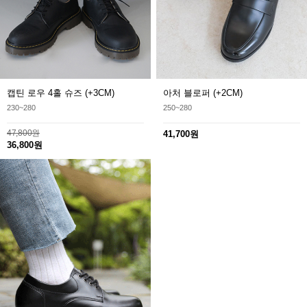
캡틴 로우 4홀 슈즈 (+3CM)
아처 블로퍼 (+2CM)
230~280
250~280
47,800원
41,700원
36,800원