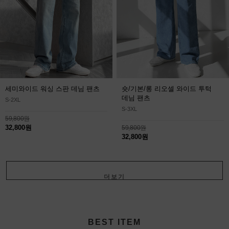
세미와이드 워싱 스판 데님 팬츠
숏/기본/롱 리오셀 와이드 투턱
데님 팬츠
S-2XL
S-3XL
59,800원
32,800원
59,800원
32,800원
더보기
+
BEST ITEM