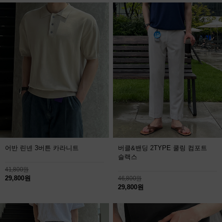
어반 린넨 3버튼 카라니트
버클&밴딩 2TYPE 쿨링 컴포트
슬랙스
41,800원
29,800원
46,800원
29,800원