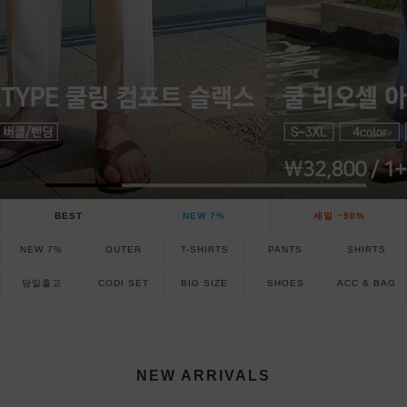
BEST
NEW 7%
세일 ~90%
NEW 7%
OUTER
T-SHIRTS
PANTS
SHIRTS
당일출고
CODI SET
BIG SIZE
SHOES
ACC & BAG
NEW ARRIVALS