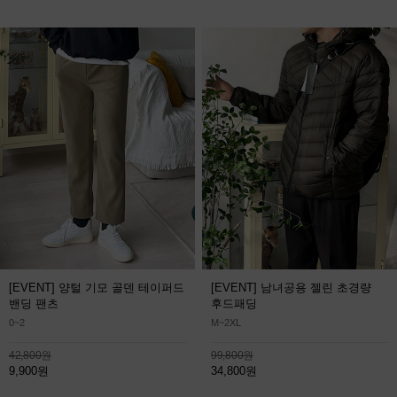
[EVENT] 양털 기모 골덴 테이퍼드
[EVENT] 남녀공용 젤린 초경량
밴딩 팬츠
후드패딩
0~2
M~2XL
42,800원
99,800원
9,900원
34,800원