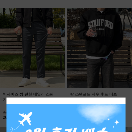
빅사이즈 짱 편한 데일리 스판
람 스탠포드 자수 후드 티츠
치노팬츠
FREE
113,800원
31,900원
59,800원
26,800원