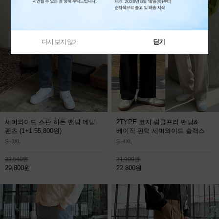
다시 보지 않기
닫기
세미와이드 스판 히든 밴딩 데님
2TYPE 코지 링클프리 밴딩&
팬츠
(1+1 55,800원)
베이직 핀턱 세미와이드 슬랙스
S~3XL
S~4XL
33,540원
31,900원
29,800원
22,800원