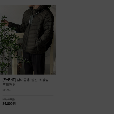
[EVENT] 남녀공용 젤린 초경량
후드패딩
M~2XL
99,800원
34,800원