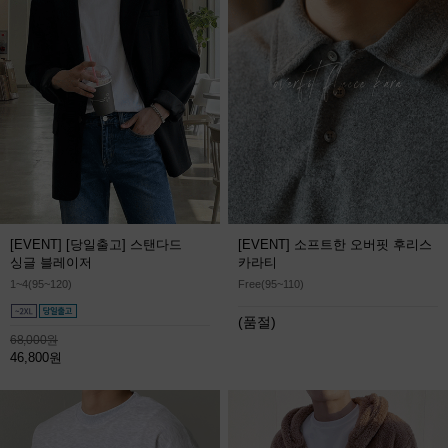
[EVENT] [당일출고] 스탠다드
[EVENT] 소프트한 오버핏 후리스
싱글 블레이저
카라티
1~4(95~120)
Free(95~110)
(품절)
68,000원
46,800원