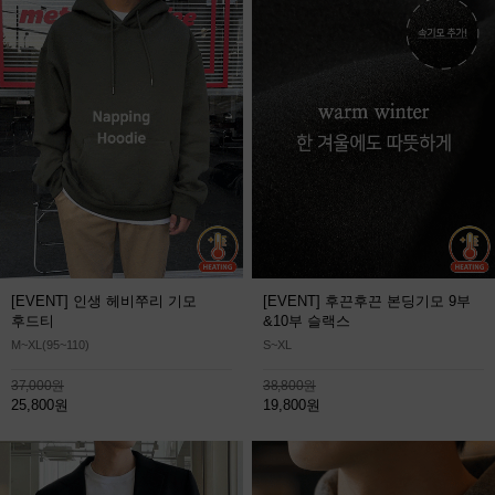
[EVENT] 인생 헤비쭈리 기모
[EVENT] 후끈후끈 본딩기모 9부
후드티
&10부 슬랙스
M~XL(95~110)
S~XL
37,000원
38,800원
25,800원
19,800원