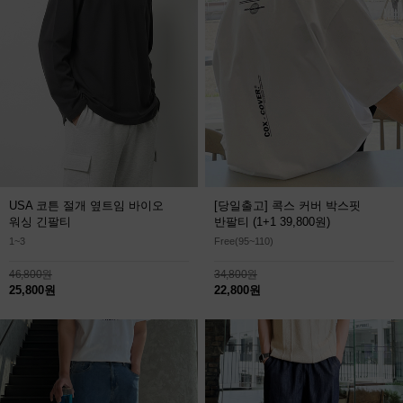
USA 코튼 절개 옆트임 바이오
[당일출고] 콕스 커버 박스핏
워싱 긴팔티
반팔티
(1+1 39,800원)
1~3
Free(95~110)
46,800원
34,800원
25,800원
22,800원