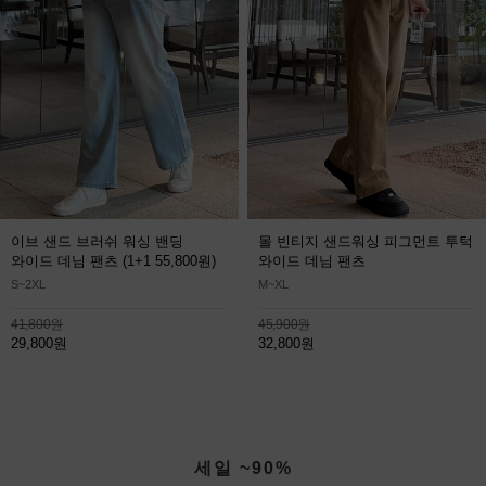
이브 샌드 브러쉬 워싱 밴딩
몰 빈티지 샌드워싱 피그먼트 투턱
와이드 데님 팬츠
(1+1 55,800원)
와이드 데님 팬츠
S~2XL
M~XL
41,800원
45,900원
29,800원
32,800원
세일 ~90%