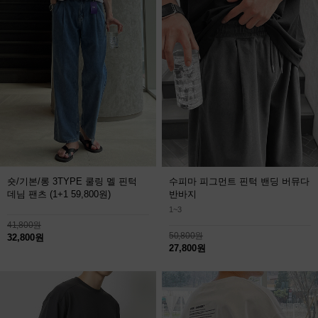
숏/기본/롱 3TYPE 쿨링 멜 핀턱
수피마 피그먼트 핀턱 밴딩 버뮤다
데님 팬츠
(1+1 59,800원)
반바지
1~3
41,800원
50,800원
32,800원
27,800원