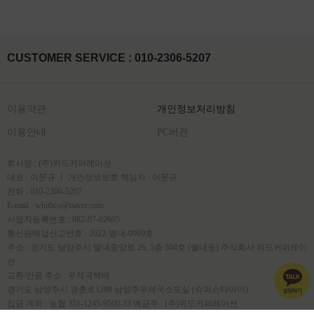
CUSTOMER SERVICE : 010-2306-5207
이용약관
개인정보처리방침
이용안내
PC버전
회사명 : (주)위드커퍼레이션
대표 : 이문규 ㅣ 개인정보보호 책임자 : 이문규
전화 : 010-2306-5207
E-mail : whithco@naver.com
사업자등록번호 : 882-87-02605
통신판매업신고번호 : 2022-별내-0969호
주소 : 경기도 남양주시 별내중앙로 26, 5층 504호 (별내동) 주식회사 위드커퍼레이
션
교환/반품 주소 : 우체국택배
경기도 남양주시 경춘로1288 남양주우체국소포실 (슈퍼스타아이)
입금 계좌 : 농협 351-1245-9500-33 예금주 : (주)위드커퍼레이션