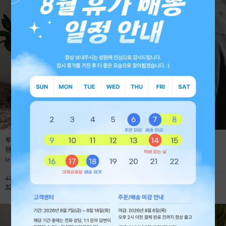
투턱 사계절 프리미엄 와이드 데님
에어로 쿨에버 절개 오버핏 긴팔
팬츠
(1+1 59,800원)
티셔츠
M~XL
M~XL
42,800원
45,900원
32,800원
32,800원