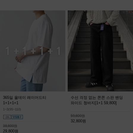
365일 올데이 레이어드티
수선 걱정 없는 쫀쫀 스판 밴딩
1+1+1+1
와이드 청바지
[1+1 59,800]
1~3(95~110)
59,800원
32,800원
38,800원
29,800원