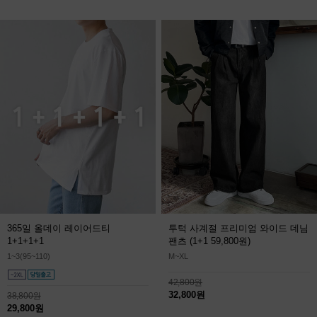
365일 올데이 레이어드티
투턱 사계절 프리미엄 와이드 데님
1+1+1+1
팬츠
(1+1 59,800원)
1~3(95~110)
M~XL
42,800원
32,800원
38,800원
29,800원