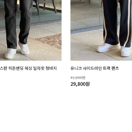
 스판 히든밴딩 워싱 일자핏 청바지
유니크 사이드라인 트랙 팬츠
41,800
원
29,800
원