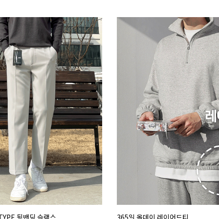
2TYPE 뒷밴딩 슬랙스
365일 올데이 레이어드티