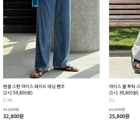
텐셀 스판 아이스 와이드 데님 팬츠
아이스 쿨 투턱 
(1+1 59,800원)
(1+1 39,800원)
S~3XL
S~L
41,800
원
41,800
원
32,800
원
25,800
원