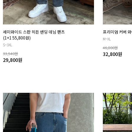
세미와이드 스판 히든 밴딩 데님 팬츠
프리미엄 커버 와이드
(1+1 55,800원)
M~XL
S~3XL
46,800
원
32,800
원
33,540
원
29,800
원