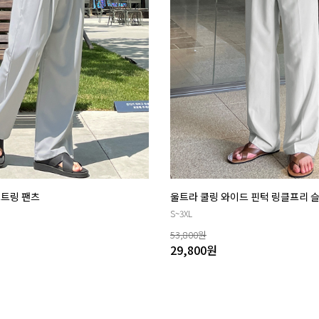
스트링 팬츠
울트라 쿨링 와이드 핀턱 링클프리 
S~3XL
53,800
원
29,800
원