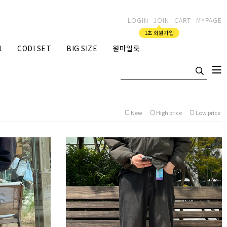
LOGIN
JOIN
CART
MYPAGE
1초 회원가입
1
CODI SET
BIG SIZE
원마일룩
New
High price
Low price