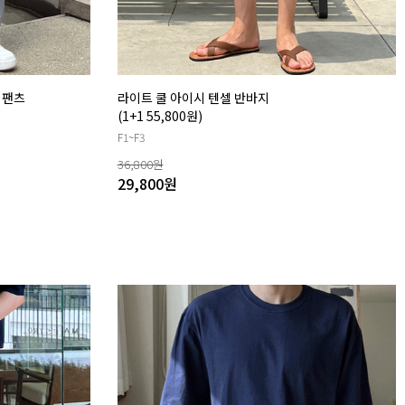
 팬츠
라이트 쿨 아이시 텐셀 반바지
(1+1 55,800원)
F1~F3
36,800
원
29,800
원