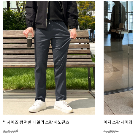
빅사이즈 짱 편한 데일리 스판 치노팬츠
이지 스판 세미와
31,900
원
45,800
원