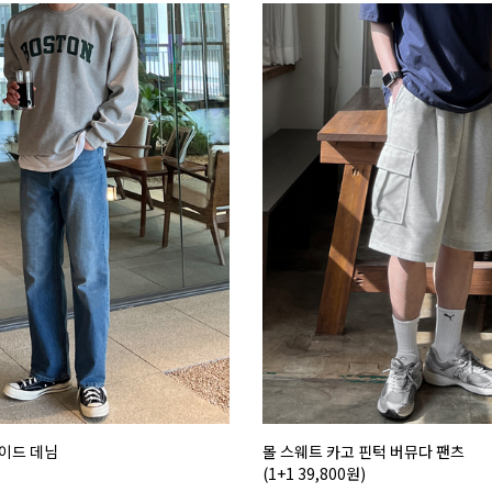
이드 데님
몰 스웨트 카고 핀턱 버뮤다 팬츠
(1+1 39,800원)