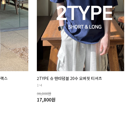
슬랙스
2TYPE 슈 텐타덤블 20수 오버핏 티셔츠
1~4
36,800
원
17,800
원