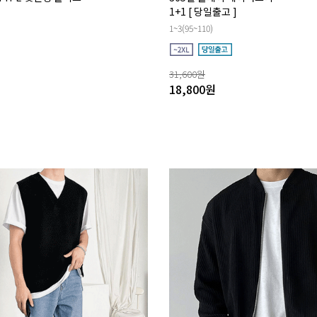
1+1
[ 당일출고 ]
1~3(95~110)
31,600
원
18,800
원