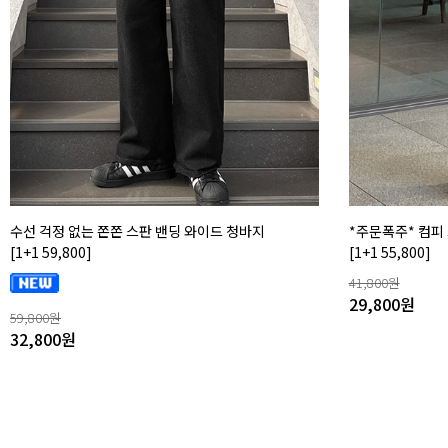
수선 걱정 없는 쫀쫀 스판 밴딩 와이드 청바지
*주문폭주* 컴피
[1+1 59,800]
[1+1 55,800]
41,800
원
29,800
원
59,800
원
32,800
원