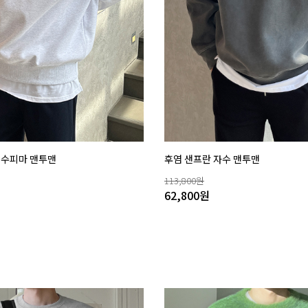
T 수피마 맨투맨
후염 샌프란 자수 맨투맨
113,800
원
62,800
원