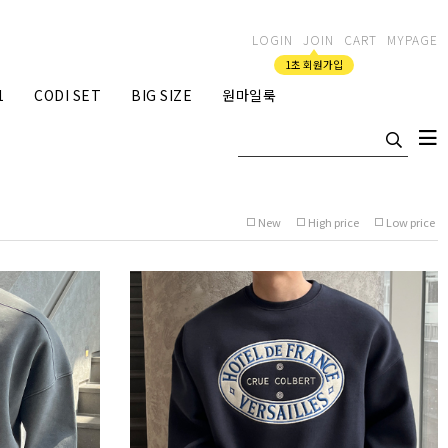
LOGIN
JOIN
CART
MYPAGE
1초 회원가입
1
CODI SET
BIG SIZE
원마일룩
New
High price
Low price