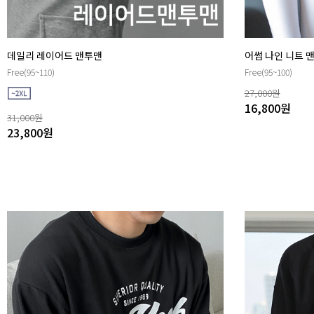
데일리 레이어드 맨투맨
어썸 나인 니트 
Free(95~110)
Free(95~100)
27,000
원
16,800
원
31,000
원
23,800
원