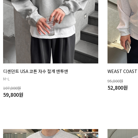
디센던트 USA 코튼 자수 절개 맨투맨
WEAST COAS
M~L
95,800
원
52,800
원
107,800
원
59,800
원