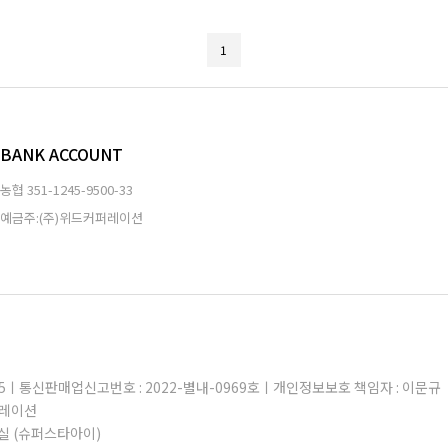
1
BANK ACCOUNT
농협
351-1245-9500-33
예금주:(주)위드커퍼레이션
605ㅣ통신판매업신고번호 : 2022-별내-0969호ㅣ개인정보보호 책임자 : 이문규
퍼레이션
실 (슈퍼스타아이)