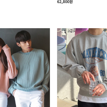
62,800
원