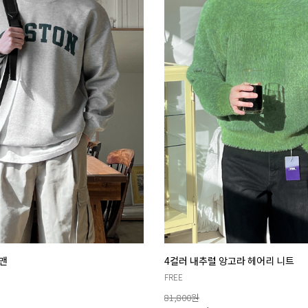
맨
4컬러 내추럴 앙고라 헤어리 니트
FREE
81,800
원