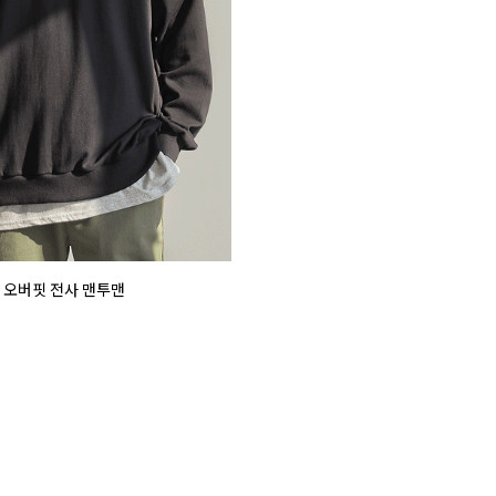
쳐 오버핏 전사 맨투맨