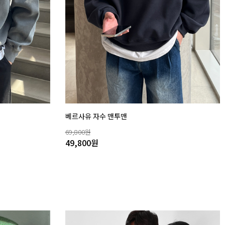
베르사유 자수 맨투맨
69,800
원
49,800
원