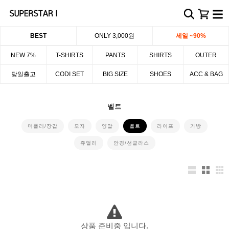
BEST
ONLY 3,000원
세일 ~90%
NEW 7%
T-SHIRTS
PANTS
SHIRTS
OUTER
당일출고
CODI SET
BIG SIZE
SHOES
ACC & BAG
벨트
머플러/장갑
모자
양말
벨트
라이프
가방
쥬얼리
안경/선글라스
상품 준비중 입니다.