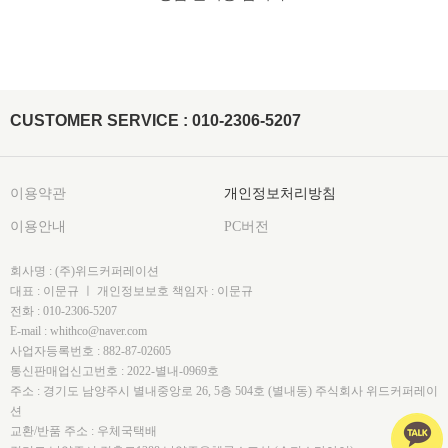
CUSTOMER SERVICE : 010-2306-5207
이용약관
개인정보처리방침
이용안내
PC버전
회사명 : (주)위드커퍼레이션
대표 : 이문규 ㅣ 개인정보보호 책임자 : 이문규
전화 : 010-2306-5207
E-mail : whithco@naver.com
사업자등록번호 : 882-87-02605
통신판매업신고번호 : 2022-별내-0969호
주소 : 경기도 남양주시 별내중앙로 26, 5층 504호 (별내동) 주식회사 위드커퍼레이
션
교환/반품 주소 : 우체국택배